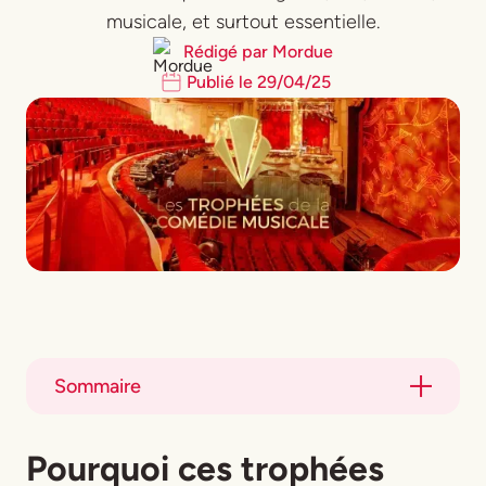
musicale, et surtout essentielle.
Rédigé par
Mordue
Publié le
29
/
04
/
25
Sommaire
Title
Pourquoi ces trophées
Title