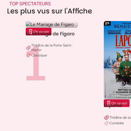
TOP SPECTATEURS
Les plus vus sur l'Affiche
On va voir
Le Mariage de Figaro
1
2
Théâtre de la Porte Saint-
Martin
Classique
On va voir
Laponie
Théâtre de l
Comédie