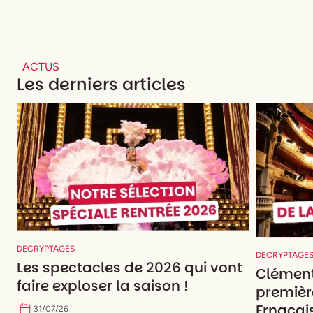
ACTUS
Les derniers articles
DECRYPTAGES
DECRYPTAGE
Les spectacles de 2026 qui vont
Clément
faire exploser la saison !
premièr
Frnaçais
31
/
07
/
26