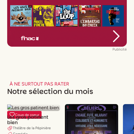
Publicité
À NE SURTOUT PAS RATER
Notre sélection du mois
Coup de coeur
Les gros patinent
bien
Théâtre de la Pépinière
Comédie