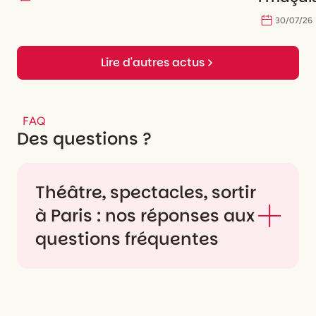
30
/
07
/
26
Lire d'autres actus
FAQ
Des questions ?
Théâtre, spectacles, sortir
à Paris : nos réponses aux
questions fréquentes
Quels types de
spectacles peut-on voir