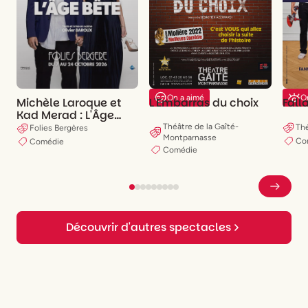
On
On a aimé
Michèle Laroque et
Falla
L'Embarras du choix
Kad Merad : L'Âge
bête
Théâtre de la Gaîté-
Thé
Folies Bergères
Montparnasse
Co
Comédie
Comédie
Découvrir d'autres spectacles