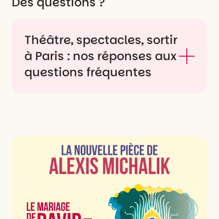
Des questions ?
Théâtre, spectacles, sortir
à Paris : nos réponses aux
questions fréquentes
Quels sont les
spectacles à voir
absolument ce week-
end à Paris ?
Ça dépend de votre humeur, et c'est tant
mieux. Le week-end parisien, c'est
l'occasion de tester un truc dont vos amis
parlent depuis des semaines, de voir un