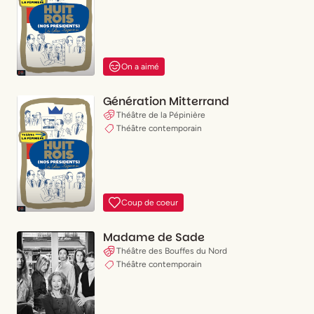
Valider mes choix
(
X
)
Paris 11
(
X
)
Paris 12
(
X
)
Paris 13
(
X
)
Paris 14
(
X
)
Paris 15
On a aimé
(
X
)
Paris 16
(
X
)
Paris 17
Génération Mitterrand
(
X
)
Paris 18
Théâtre de la Pépinière
(
X
)
Paris 19
Théâtre contemporain
(
X
)
Paris 20
Coup de coeur
Madame de Sade
Théâtre des Bouffes du Nord
Publicité
Théâtre contemporain