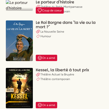
Le porteur d'histoire
Théâtre du Petit-Montparnasse
Coup de coeur
Théâtre contemporain
Le Roi Borgne dans "la vie ou la
mort ?"
La Nouvelle Seine
Humour
On a aimé
Kessel, la liberté à tout prix
Théâtre Actuel la Bruyère
Théâtre contemporain
On a aimé