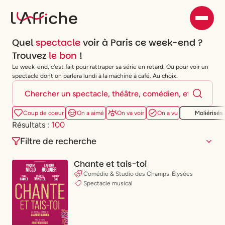
Quel
spectacle
voir à Paris ce week-end ?
Trouvez
le bon
!
Le week-end, c'est fait pour rattraper sa série en retard. Ou pour voir un
spectacle dont on parlera lundi à la machine à café. Au choix.
Coup de coeur
On a aimé
On va voir
On a vu
Moliérisés
Résultats :
100
Filtre de recherche
Chante et tais-toi
Comédie & Studio des Champs-Élysées
Spectacle musical
Type de spectacle
(
X
)
Comédie