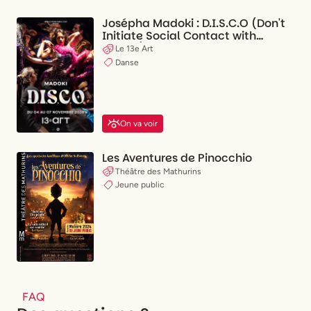
Josépha Madoki : D.I.S.C.O (Don't
Initiate Social Contact with
Others)
Le 13e Art
Danse
On va voir
Les Aventures de Pinocchio
Théâtre des Mathurins
Jeune public
FAQ