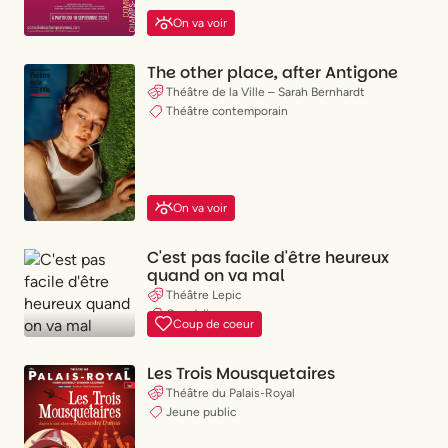
(
X
)
Classique
(
X
)
Théâtre contemporain
On va voir
(
X
)
Jeune public
(
X
)
Humour
The other place, after Antigone
(
X
)
Spectacle musical
Théâtre de la Ville – Sarah Bernhardt
(
X
)
Cirque & magie
Théâtre contemporain
(
X
)
Danse
J'ai envie de
On va voir
(
X
)
Rire
C'est pas facile d'être heureux
(
X
)
Être ému
quand on va mal
(
X
)
Apprendre
Théâtre Lepic
(
X
)
Rêver
Comédie
Coup de coeur
(
X
)
Être surpris
(
X
)
Un spectacle engagé
Les Trois Mousquetaires
(
X
)
Réfléchir
Théâtre du Palais-Royal
(
X
)
Êcouter un texte
Jeune public
(
X
)
Un vrai show
(
X
)
Partager un moment à deux