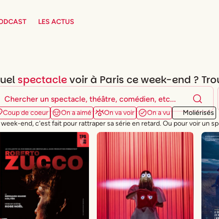
PODCAST
LES ACTUS
uel
spectacle
voir à Paris ce week-end ? Tr
Coup de coeur
On a aimé
On va voir
On a vu
Moliérisés
 week-end, c'est fait pour rattraper sa série en retard. Ou pour voir un sp