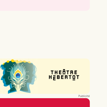
nd à Paris ?
 truc dont vos amis parlent depuis des
enfants à leur premier spectacle. Notre
es ou les amateurs de sieste post-
plus tôt que la semaine. Idéal pour finir le
nts ?
t des matinées spéciales samedi et
Publicité
s, marionnettes, magie, contes revisités,