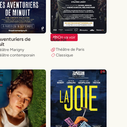
On va voir
Aventuriers de
Ubu roi
it
Théâtre de Paris
éâtre Marigny
Classique
éâtre contemporain