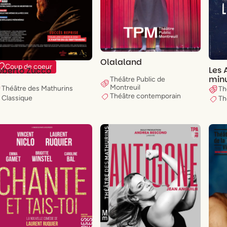
Olalaland
Coup de coeur
Les 
oberto Zucco
minu
Théâtre Public de
Montreuil
Théâtre des Mathurins
Th
Théâtre contemporain
Classique
Th