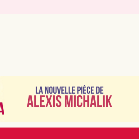
es à voir absolument ce week-e
eux. Le week-end parisien, c'est l'occasion de tester un
 découvrir une création contemporaine ou d'emmener les 
t dimanche, avec nos préférés mis en avant.
e dimanche soir à Paris ?
 programment en matinée (15h, 16h, 17h) pour les famill
ntations en soirée, autour de 19h ou 20h, souvent un peu 
 du lundi !
k-end en famille avec les enfa
e jeune public à Paris. Beaucoup de théâtres programmen
 courts adaptés selon l'âge. Comédies musicales adaptée