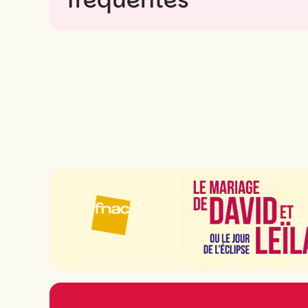
Quels sont les spectacl
Ça dépend de votre humeur, et c'est tant mi
semaines, de voir un classique revisité, de
sélection vous montre ce qui joue samedi e
Y a-t-il des spectacles l
Le dimanche, beaucoup de salles parisiennes
spectacle. Mais il y a aussi quelques représe
week-end en beauté sans plomber la journée
Que faire à Paris ce wee
Le week-end, c'est le créneau en or pour l
dimanche entre 14h et 17h, avec des formats