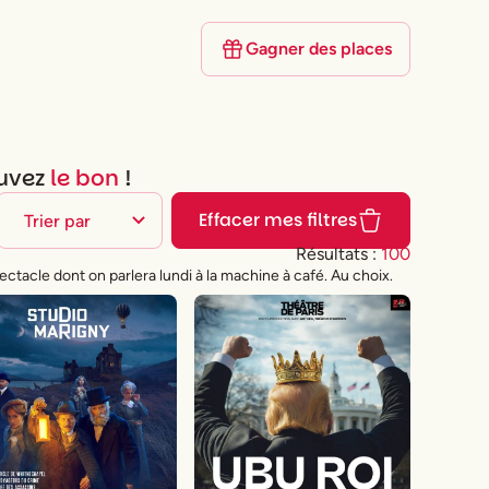
Gagner des places
ouvez
le bon
!
Effacer mes filtres
Résultats :
100
ectacle dont on parlera lundi à la machine à café. Au choix.