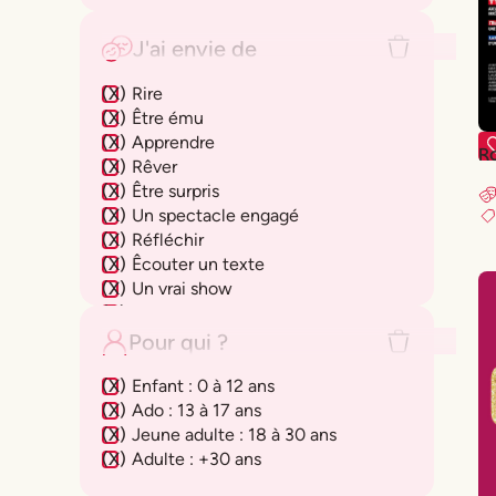
J'ai envie de
(
X
)
Rire
(
X
)
Être ému
(
X
)
Apprendre
R
(
X
)
Rêver
(
X
)
Être surpris
(
X
)
Un spectacle engagé
(
X
)
Réfléchir
(
X
)
Êcouter un texte
(
X
)
Un vrai show
(
X
)
Partager un moment à deux
(
X
)
Passer un moment en famille
Pour qui ?
(
X
)
Une histoire forte
(
X
)
Enfant : 0 à 12 ans
(
X
)
Ado : 13 à 17 ans
(
X
)
⁠Jeune adulte : 18 à 30 ans
(
X
)
Adulte : +30 ans