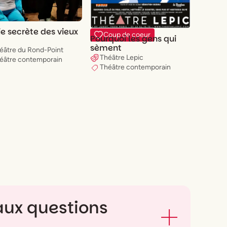
ie secrète des vieux
Coup de coeur
Pourquoi les gens qui
sèment
éâtre du Rond-Point
Théâtre Lepic
éâtre contemporain
Théâtre contemporain
 aux questions