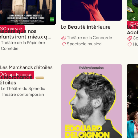
O
La Beauté intérieure
Le T
On va voir
'espère que nos
Adel
nfants iront mieux que
Théâtre de la Concorde
Co
ous
Théâtre de la Pépinière
Spectacle musical
H
Comédie
Coup de coeur
es Marchands
étoiles
Le Théâtre du Splendid
Théâtre contemporain