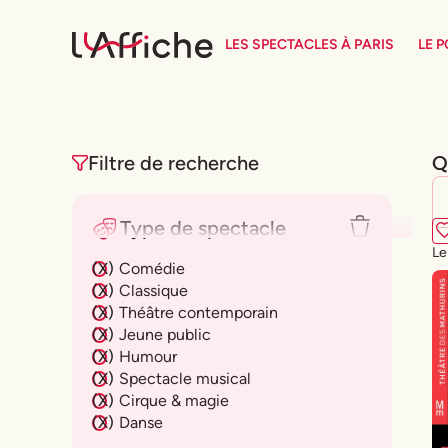
LES SPECTACLES À PARIS
LE 
Q
Filtre de recherche
Type de spectacle
Le
(
X
)
Comédie
(
X
)
Classique
(
X
)
Théâtre contemporain
(
X
)
Jeune public
(
X
)
Humour
(
X
)
Spectacle musical
(
X
)
Cirque & magie
(
X
)
Danse