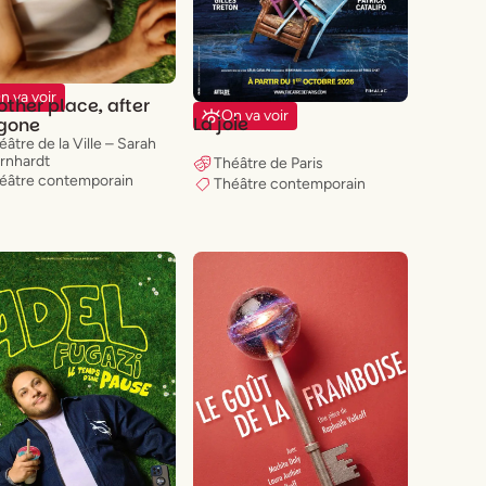
n va voir
other place, after
On va voir
La joie
igone
éâtre de la Ville – Sarah
rnhardt
Théâtre de Paris
éâtre contemporain
Théâtre contemporain