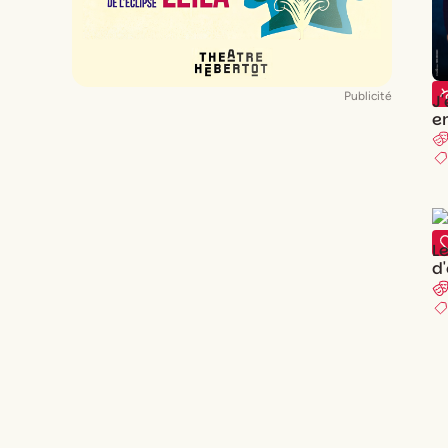
(
X
)
Paris 18
(
X
)
Paris 19
(
X
)
Paris 20
Publicité
J
e
n
L
d'