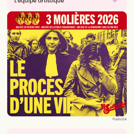
L'équipe artistique
Auteur
Alexis MICHALIK
Mise en scène
Alexis MICHALIK
Assistante à la mise en scène
Laura BENSIMON
Musique
Manuel PESKINE
Scénographie
Emmanuelle ROY
Lumières
Pascal NOËL
Vidéos
Nathalie CABROL
Costumes
Marion REBMANN
Son
Tom MENIGAULT
Avec
Adib CHEIKHI
,
Sonia FAIDI
,
Marie PETIOT
,
Publicité
Mohamed ROUABHI
,
Ysmahane YAQINI
,
Mathias ZAKHAR
et
Nadia ZEDDAM