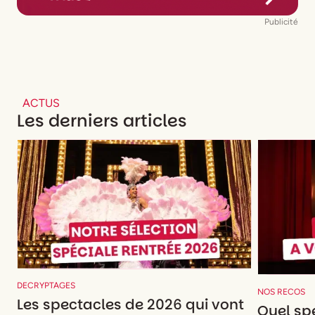
Publicité
ACTUS
Les derniers articles
DECRYPTAGES
NOS RECOS
Les spectacles de 2026 qui vont
Quel spe