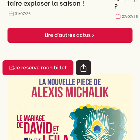
faire exploser la saison !
?
31
/
07
/
26
27
/
07
/
26
Lire d'autres actus
Je réserve mon billet