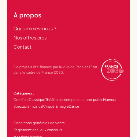
À propos
Qui sommes-nous ?
Nos offres pros
Contact
Ce projet a été financé par la ville de Paris et l’État
dans le cadre de France 2030.
Catégories :
Comédie
Classique
Théâtre contemporain
Jeune public
Humour
Spectacle musical
Cirque & magie
Danse
Conditions générales de vente
Réglement des jeux concours
Mentions légales