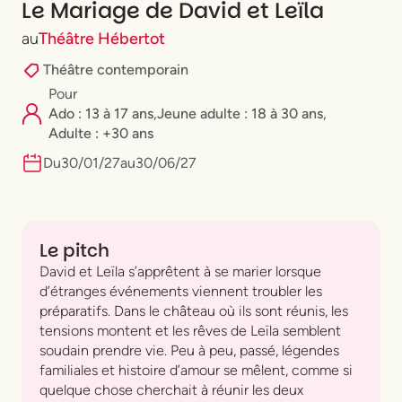
Le Mariage de David et Leïla
au
Théâtre Hébertot
Théâtre contemporain
Pour
Ado : 13 à 17 ans
,
⁠Jeune adulte : 18 à 30 ans
,
Adulte : +30 ans
Du
30
/
01
/
27
au
30
/
06
/
27
Le pitch
David et Leïla s’apprêtent à se marier lorsque
d’étranges événements viennent troubler les
préparatifs. Dans le château où ils sont réunis, les
tensions montent et les rêves de Leïla semblent
soudain prendre vie. Peu à peu, passé, légendes
familiales et histoire d’amour se mêlent, comme si
quelque chose cherchait à réunir les deux