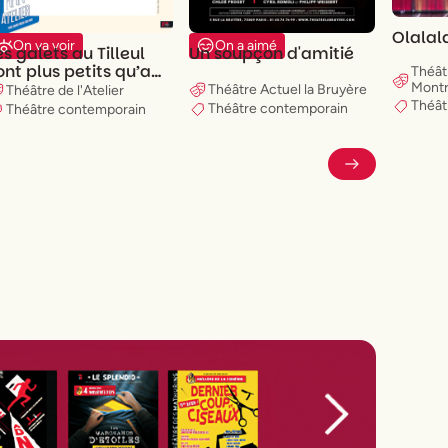
Olalal
On va voir
On a aimé
es galets au Tilleul
Un soupçon d'amitié
ont plus petits qu’au
Théât
avre
Montr
Théâtre Actuel la Bruyère
Théâtre de l'Atelier
Théât
Théâtre contemporain
Théâtre contemporain