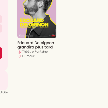
0
0
Édouard Deloignon
grandira plus tard
Théâtre Fontaine
Humour
licité