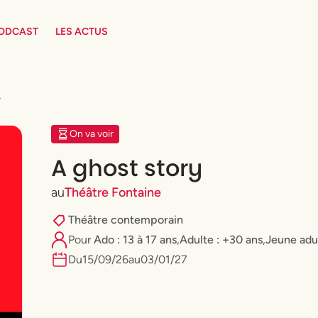
PODCAST
LES ACTUS
y
On va voir
A ghost story
au
Théâtre Fontaine
Théâtre contemporain
Pour
Ado : 13 à 17 ans
,
Adulte : +30 ans
,
⁠Jeune adu
Du
15
/
09
/
26
au
03
/
01
/
27