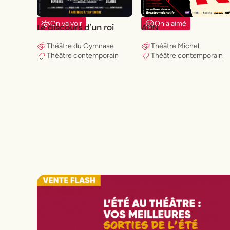
On a aimé
On va voir
ADN
Le discours d'un roi
Théâtre Michel
Théâtre du Gymnase
Théâtre contemporain
Théâtre contemporain