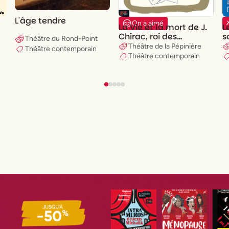
L'âge tendre
On a aimé
La Vie et la mort de J.
L
Chirac, roi des
s
Théâtre du Rond-Point
Français
H
Théâtre de la Pépinière
Théâtre contemporain
Théâtre contemporain