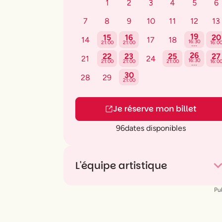
1
2
3
4
5
6
7
8
9
10
11
12
13
19
15
16
20
14
17
18
...
16:30
21:00
21:00
16:0
26
22
23
25
27
21
24
...
16:30
21:00
21:00
21:00
16:0
30
28
29
21:00
Je réserve mon billet
96
dates disponibles
L'équipe artistique
Une pièce de
Danny Robins
Pub
Mise en scène
Ladislas Chollat
Avec
Louane Emera
,
Guillaume Labbé
,
Valentin de Carbonnières
et
Constance