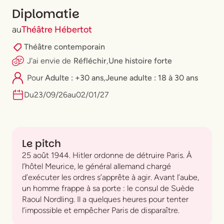
Diplomatie
au
Théâtre Hébertot
Théâtre contemporain
J'ai envie
de
Réfléchir
,
Une histoire forte
Pour
Adulte : +30 ans
,
⁠Jeune adulte : 18 à 30 ans
Du
23
/
09
/
26
au
02
/
01
/
27
Le pitch
25 août 1944. Hitler ordonne de détruire Paris. À
l’hôtel Meurice, le général allemand chargé
d’exécuter les ordres s’apprête à agir. Avant l’aube,
un homme frappe à sa porte : le consul de Suède
Raoul Nordling. Il a quelques heures pour tenter
l’impossible et empêcher Paris de disparaître.