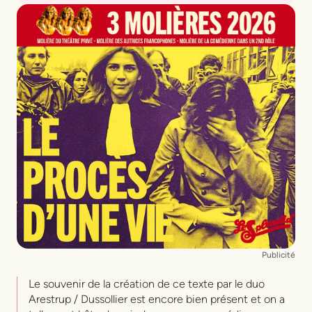
Une pièce de
Cyril Gely
Mise en scène
Béatrice Agenin
Avec
Dominique Pinon
,
Bruno Putzulu
,
Amine
Chaïb
,
Valentin Martinie
Assistant à la mise en scène
Emmanuel Gaury
Décor
Catherine Bluwal
Lumières
Laurent Béal
et
Didier Brun
Costumes
Valentin Dorogi
Bande son
Michel Winogradoff
Matte painting
Cyrille Valroff
Publicité
Le souvenir de la création de ce texte par le duo
Arestrup / Dussollier est encore bien présent et on a