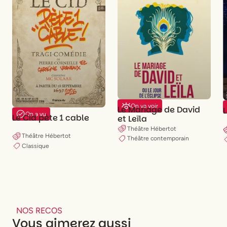
On va voir
Le Mariage de David
On a vu
Le Cid pète 1 cable
et Leïla
Théâtre Hébertot
Théâtre Hébertot
Théâtre contemporain
Classique
NOS RECOS
Vous aimerez aussi