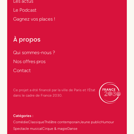
Les actus
Le Podcast
Gagnez vos places !
À propos
Qui sommes-nous ?
Nos offres pros
Contact
Ce projet a été financé par la ville de Paris et l’État
dans le cadre de France 2030.
Catégories :
Comédie
Classique
Théâtre contemporain
Jeune public
Humour
Spectacle musical
Cirque & magie
Danse