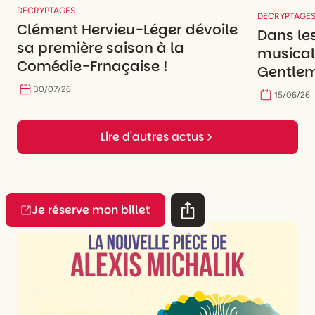
DECRYPTAGES
DECRYPTAGE
Clément Hervieu-Léger dévoile
Dans le
sa première saison à la
musicale
Comédie-Frnaçaise !
Gentlem
30
/
07
/
26
15
/
06
/
26
Lire d'autres actus
Je réserve mon billet