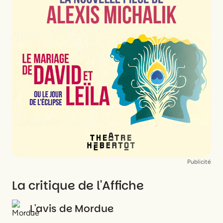
Traduction
Thomas Resendes
Scénographie
Fernando Ribeiro
Costumes
José António Tenente
Lumières
Rui Monteiro
Musiques originales et son
Pedro Costa
Collaboration artistique
Sophie Bricaire
La troupe
Éric Génovèse, Denis Podalydès, Elsa
Lepoivre, Loïc Corbery, Gaël Kamilindi, Élisa
Alloula, Séphora Pondi
Publicité
La critique de l'Affiche
L'avis de
Mordue