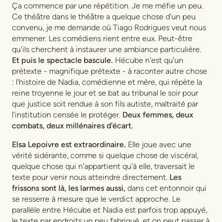
Ça commence par une répétition. Je me méfie un peu.
Ce théâtre dans le théâtre a quelque chose d'un peu
convenu, je me demande où Tiago Rodrigues veut nous
emmener. Les comédiens rient entre eux. Peut-être
qu'ils cherchent à instaurer une ambiance particulière.
Et puis le spectacle bascule.
Hécube
n'est qu'un
prétexte - magnifique prétexte - à raconter autre chose
: l'histoire de Nadia, comédienne et mère, qui répète la
reine troyenne le jour et se bat au tribunal le soir pour
que justice soit rendue à son fils autiste, maltraité par
l'institution censée le protéger.
Deux femmes, deux
combats, deux millénaires d'écart.
Elsa Lepoivre est extraordinaire.
Elle joue avec une
vérité sidérante, comme si quelque chose de viscéral,
quelque chose qui n'appartient qu'à elle, traversait le
texte pour venir nous atteindre directement.
Les
frissons sont là, les larmes aussi,
dans cet entonnoir qui
se resserre à mesure que le verdict approche. Le
parallèle entre Hécube et Nadia est parfois trop appuyé,
le texte par endroits un peu fabriqué, et on peut passer à