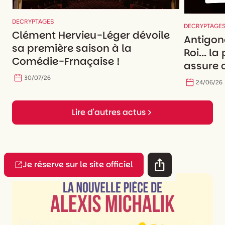
DECRYPTAGES
DECRYPTAGE
Clément Hervieu-Léger dévoile
Antigon
sa première saison à la
Roi... l
Comédie-Frnaçaise !
assure c
30
/
07
/
26
24
/
06
/
26
Lire d'autres actus
Je réserve sur le site officiel