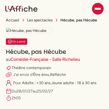
Accueil
Les spectacles
Hécube, pas Hécube
On a aimé
Hécube, pas Hécube
au
Comédie-Française - Salle Richelieu
Théâtre contemporain
J'ai envie
d'
Être ému
,
Réfléchir
Pour
Adulte : +30 ans
,
⁠Jeune adulte : 18 à 30 ans
Du
28
/
01
/
27
au
25
/
02
/
27
2h05