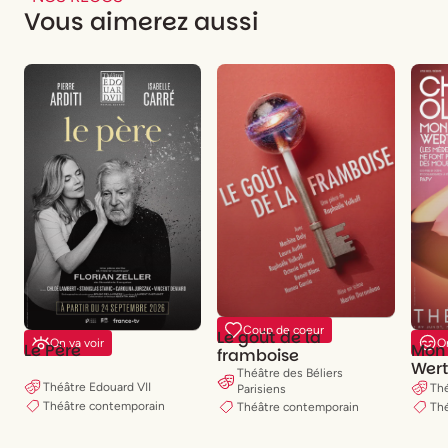
Vous aimerez aussi
Coup de coeur
Le goût de la
On va voir
O
Le Père
Mon
framboise
Wer
Théâtre des Béliers
Théâtre Edouard VII
Thé
Parisiens
Théâtre contemporain
Th
Théâtre contemporain