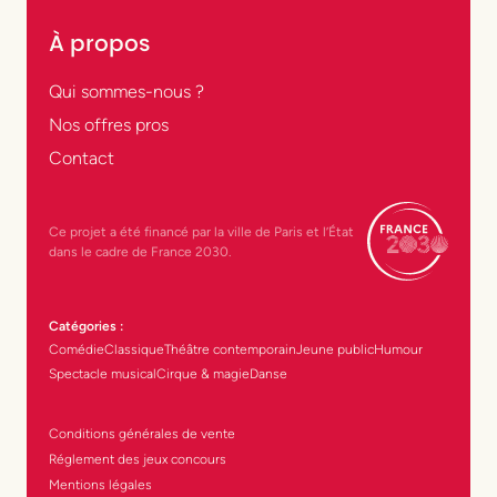
À propos
Qui sommes-nous ?
Nos offres pros
Contact
Ce projet a été financé par la ville de Paris et l’État
dans le cadre de France 2030.
Catégories :
Comédie
Classique
Théâtre contemporain
Jeune public
Humour
Spectacle musical
Cirque & magie
Danse
Conditions générales de vente
Réglement des jeux concours
Mentions légales