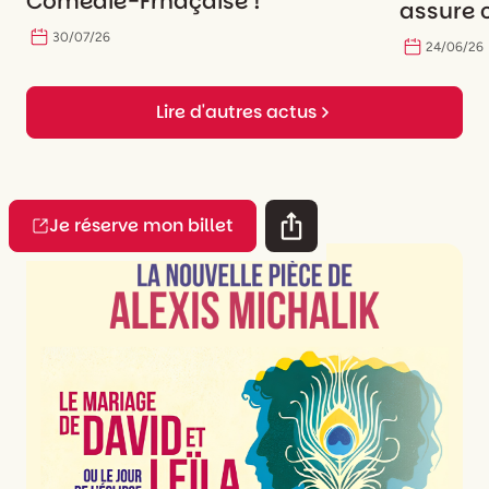
Comédie-Frnaçaise !
assure c
30
/
07
/
26
24
/
06
/
26
Lire d'autres actus
Je réserve mon billet