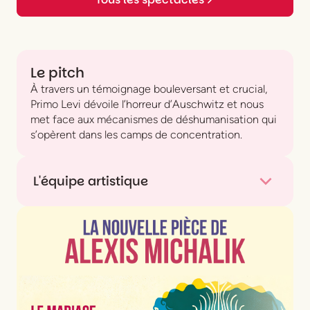
Le pitch
À travers un témoignage bouleversant et crucial,
Primo Levi dévoile l’horreur d’Auschwitz et nous
met face aux mécanismes de déshumanisation qui
s’opèrent dans les camps de concentration.
L'équipe artistique
Auteur
Primo Levi
Acteur
Gilbert Ponté
Metteur en scène
Gilbert Ponté
Création Lumière
Antoine Le Gallo