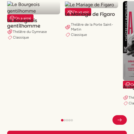
On va voir
Le Mariage de Figaro
On a aimé
Le Bourgeois
gentilhomme
Théâtre de la Porte Saint-
Martin
Théâtre du Gymnase
Classique
Classique
O
Anti
Thé
Cl