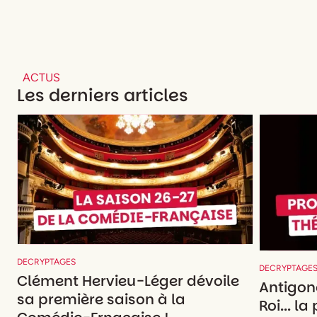
ACTUS
Les derniers articles
DECRYPTAGES
DECRYPTAGE
Clément Hervieu-Léger dévoile
Antigon
sa première saison à la
Roi... l