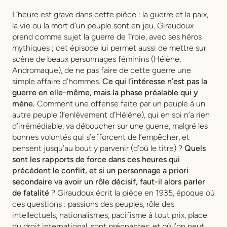
L’heure est grave dans cette pièce : la guerre et la paix,
la vie ou la mort d’un peuple sont en jeu. Giraudoux
prend comme sujet la guerre de Troie, avec ses héros
mythiques ; cet épisode lui permet aussi de mettre sur
scène de beaux personnages féminins (Hélène,
Andromaque), de ne pas faire de cette guerre une
simple affaire d’hommes.
Ce qui l’intéresse n’est pas la
guerre en elle-même, mais la phase préalable qui y
mène.
Comment une offense faite par un peuple à un
autre peuple (l’enlèvement d’Hélène), qui en soi n’a rien
d’irrémédiable, va déboucher sur une guerre, malgré les
bonnes volontés qui s’efforcent de l’empêcher, et
pensent jusqu’au bout y parvenir (d’où le titre) ?
Quels
sont les rapports de force dans ces heures qui
précèdent le conflit, et si un personnage a priori
secondaire va avoir un rôle décisif, faut-il alors parler
de fatalité
? Giraudoux écrit la pièce en 1935, époque où
ces questions : passions des peuples, rôle des
intellectuels, nationalismes, pacifisme à tout prix, place
du droit international, sont prégnantes, et où l’on peut