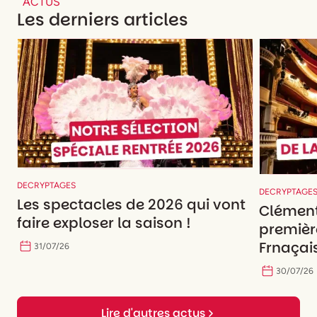
ACTUS
Les derniers articles
DECRYPTAGES
DECRYPTAGE
Les spectacles de 2026 qui vont
Clément
faire exploser la saison !
premièr
Frnaçais
31
/
07
/
26
30
/
07
/
26
Lire d'autres actus