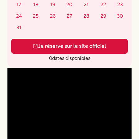
17
18
19
20
21
22
23
24
25
26
27
28
29
30
31
Je réserve sur le site officiel
0
dates disponibles