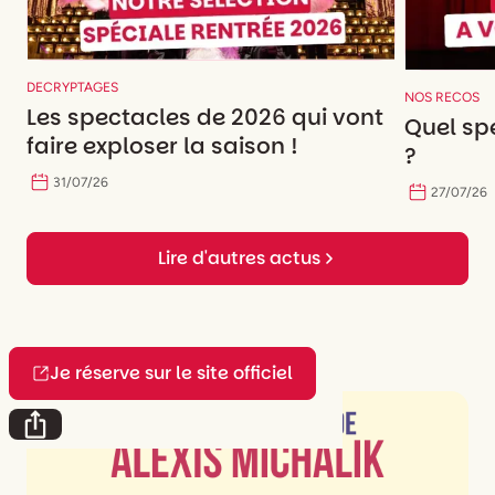
DECRYPTAGES
NOS RECOS
Les spectacles de 2026 qui vont
Quel spe
faire exploser la saison !
?
31
/
07
/
26
27
/
07
/
26
Lire d'autres actus
Je réserve sur le site officiel