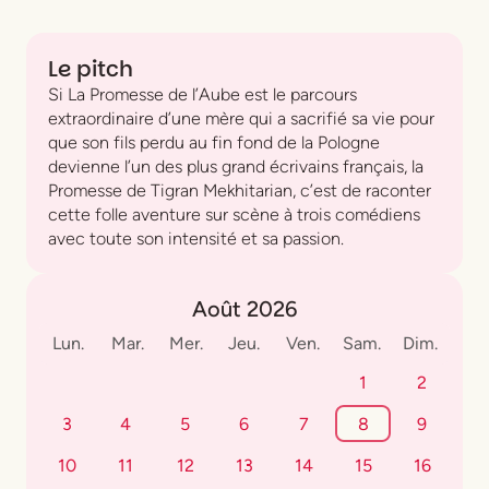
Le pitch
Si
La Promesse de l’Aube
est le parcours
extraordinaire d’une mère qui a sacrifié sa vie pour
que son fils perdu au fin fond de la Pologne
devienne l’un des plus grand écrivains français, la
Promesse de Tigran Mekhitarian, c’est de raconter
cette folle aventure sur scène à trois comédiens
avec toute son intensité et sa passion.
Août 2026
Lun.
Mar.
Mer.
Jeu.
Ven.
Sam.
Dim.
1
2
3
4
5
6
7
8
9
10
11
12
13
14
15
16