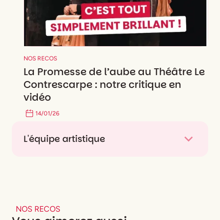
NOS RECOS
La Promesse de l’aube au Théâtre Le
Contrescarpe : notre critique en
vidéo
14
/
01
/
26
L'équipe artistique
De
Romain Gary
, adapté et mis en scène par
Tigran Mekhitarian
Avec
Tigran MEKHITARIAN
,
Delphine HUSTÉ,
Léonard STEFANICA
NOS RECOS
Assistante mise en scène
Lucie BAUMANN