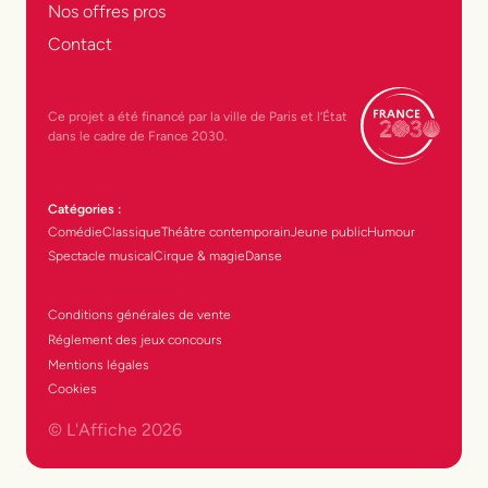
Nos offres pros
Contact
Ce projet a été financé par la ville de Paris et l’État
dans le cadre de France 2030.
Catégories :
Comédie
Classique
Théâtre contemporain
Jeune public
Humour
Spectacle musical
Cirque & magie
Danse
Conditions générales de vente
Réglement des jeux concours
Mentions légales
Cookies
© L'Affiche
2026