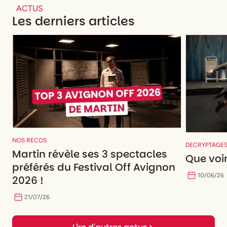
ACTUS
Les derniers articles
NOS RECOS
DECRYPTAGE
Martin révèle ses 3 spectacles
Que voir
préférés du Festival Off Avignon
10
/
06
/
26
2026 !
21
/
07
/
26