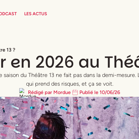
PODCAST
LES ACTUS
re 13 ?
r en 2026 au Théâ
lle saison du Théâtre 13 ne fait pas dans la demi-mesure
qui prend des risques, et ça se voit.
Rédigé par
Mordue
Publié le
10
/
06
/
26