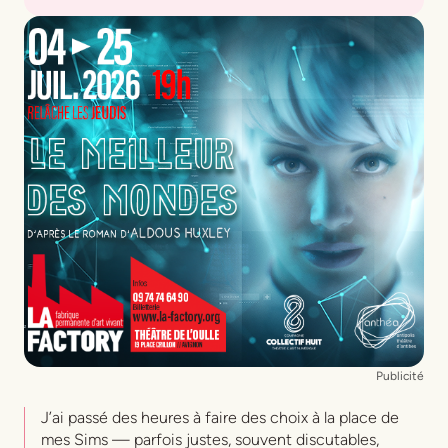
Texte
Benoît Facerias
D’après
William Shakespeare
Mise en scène
Benoît Facerias
Interprétation
Pierre Boulben
,
Solène Cornu
,
César Duminil
,
Benoît Facerias
,
Camille
Pellegrinuzzi
,
Alice Preyssas
,
Arnaud Raboutet
Publicité
J’ai passé des heures à faire des choix à la place de
mes Sims — parfois justes, souvent discutables,