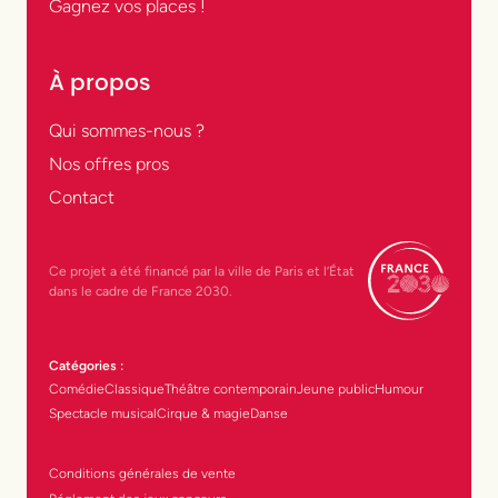
Gagnez vos places !
À propos
Qui sommes-nous ?
Nos offres pros
Contact
Ce projet a été financé par la ville de Paris et l’État
dans le cadre de France 2030.
Catégories :
Comédie
Classique
Théâtre contemporain
Jeune public
Humour
Spectacle musical
Cirque & magie
Danse
Conditions générales de vente