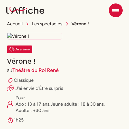
Accueil
Les spectacles
Vérone !
On a aimé
Vérone !
au
Théâtre du Roi René
Classique
J'ai envie
d'
Être surpris
Pour
Ado : 13 à 17 ans
,
⁠Jeune adulte : 18 à 30 ans
,
Adulte : +30 ans
1h25