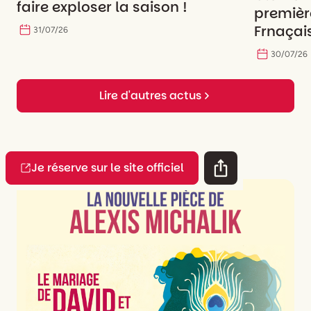
faire exploser la saison !
premièr
Frnaçais
31
/
07
/
26
30
/
07
/
26
Lire d'autres actus
Je réserve sur le site officiel