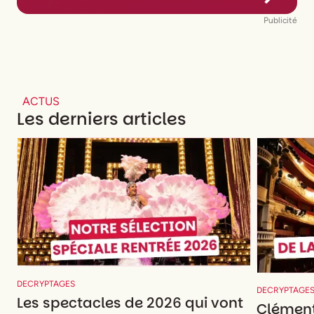
Publicité
ACTUS
Les derniers articles
DECRYPTAGES
DECRYPTAGE
Les spectacles de 2026 qui vont
Clément