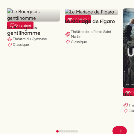
On va voir
Le Mariage de Figaro
On a aimé
Le Bourgeois
gentilhomme
Théâtre de la Porte Saint-
Martin
Théâtre du Gymnase
Classique
Classique
On
Ubu 
Thé
Cl