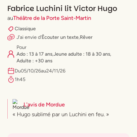
Fabrice Luchini lit Victor Hugo
au
Théâtre de la Porte Saint-Martin
Classique
J'ai envie
d'
Êcouter un texte
,
Rêver
Pour
Ado : 13 à 17 ans
,
⁠Jeune adulte : 18 à 30 ans
,
Adulte : +30 ans
Du
05
/
10
/
26
au
24
/
11
/
26
1h45
L'avis de
Mordue
« Hugo sublimé par un Luchini en feu. »