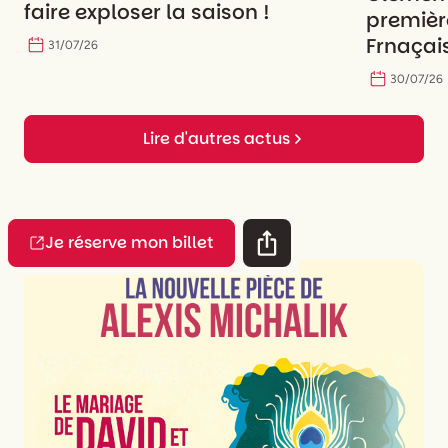
faire exploser la saison !
premièr
Frnaçais
31
/
07
/
26
30
/
07
/
26
Lire d'autres actus
Je réserve mon billet