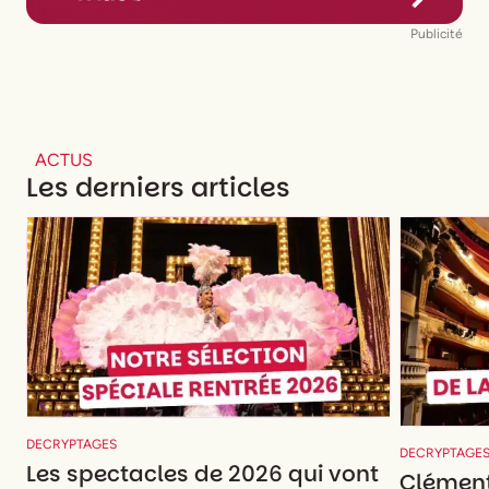
Publicité
ACTUS
Les derniers articles
DECRYPTAGES
DECRYPTAGE
Les spectacles de 2026 qui vont
Clément