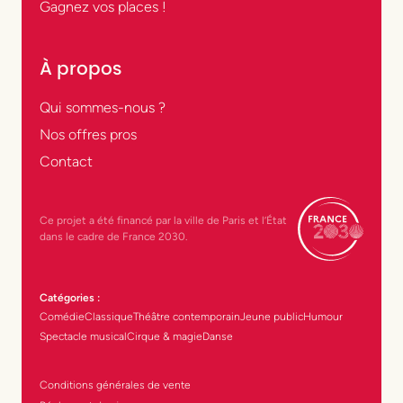
Gagnez vos places !
À propos
Qui sommes-nous ?
Nos offres pros
Contact
Ce projet a été financé par la ville de Paris et l’État
dans le cadre de France 2030.
Catégories :
Comédie
Classique
Théâtre contemporain
Jeune public
Humour
Spectacle musical
Cirque & magie
Danse
Conditions générales de vente