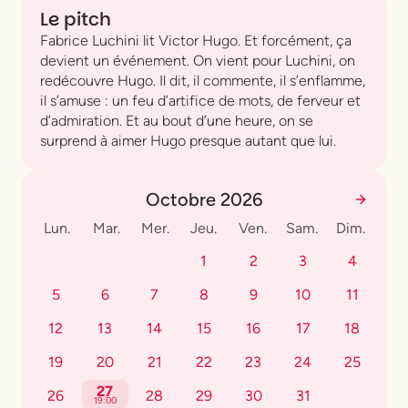
Le pitch
Fabrice Luchini lit Victor Hugo. Et forcément, ça
devient un événement. On vient pour Luchini, on
redécouvre Hugo. Il dit, il commente, il s’enflamme,
il s’amuse : un feu d’artifice de mots, de ferveur et
d’admiration. Et au bout d’une heure, on se
surprend à aimer Hugo presque autant que lui.
Octobre 2026
Lun.
Mar.
Mer.
Jeu.
Ven.
Sam.
Dim.
1
2
3
4
5
6
7
8
9
10
11
12
13
14
15
16
17
18
19
20
21
22
23
24
25
27
26
28
29
30
31
19:00