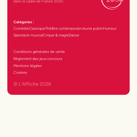
dans le cadre de France 2030.
Catégories :
Comédie
Classique
Théâtre contemporain
Jeune public
Humour
Spectacle musical
Cirque & magie
Danse
Conditions générales de vente
Réglement des jeux concours
Mentions légales
Cookies
© L'Affiche
2026