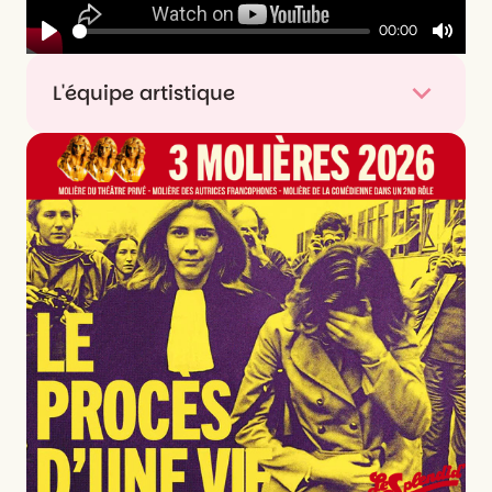
00:00
Play
Mute
L'équipe artistique
Texte
Hugues Leforestier
Mise en scène
Morgane Lombard
Interprétation
Nathalie Mann
,
Hugues
Leforestier
Scénographie et costumes
Charlotte Villermet
Lumières
Maurice Fouilhé
Perruques
Kous
Univers sonore
Florent Lavallée