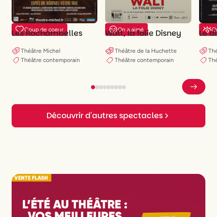
Coup de coeur
On a aimé
On
Les Rochambelles
Walt, la folie Disney
Le d
Théâtre Michel
Théâtre de la Huchette
Th
Théâtre contemporain
Théâtre contemporain
Th
Découvrir d'autres spectacles