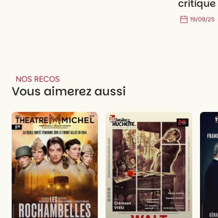
critique
19
/
09
/
25
NOS RECOS
Vous aimerez aussi