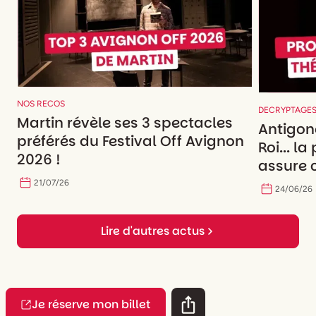
NOS RECOS
DECRYPTAGE
Martin révèle ses 3 spectacles
Antigon
préférés du Festival Off Avignon
Roi... l
2026 !
assure c
21
/
07
/
26
24
/
06
/
26
Lire d'autres actus
Je réserve mon billet