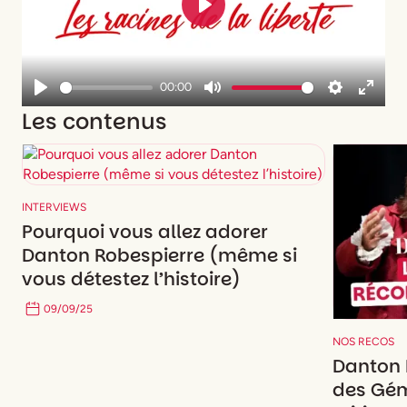
Play
00:00
Play
Mute
Settings
Enter
Les contenus
fullsc
INTERVIEWS
Pourquoi vous allez adorer
Danton Robespierre (même si
vous détestez l’histoire)
09
/
09
/
25
NOS RECOS
Danton 
des Gém