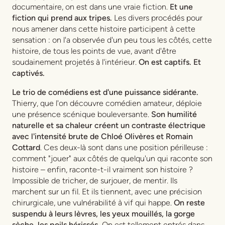
documentaire, on est dans une vraie fiction.
Et une
fiction qui prend aux tripes.
Les divers procédés pour
nous amener dans cette histoire participent à cette
sensation : on l'a observée d'un peu tous les côtés, cette
histoire, de tous les points de vue, avant d'être
soudainement projetés à l'intérieur.
On est captifs. Et
captivés.
Le trio de comédiens est d'une puissance sidérante.
Thierry, que l'on découvre comédien amateur, déploie
une présence scénique bouleversante.
Son humilité
naturelle et sa chaleur créent un contraste électrique
avec l'intensité brute de Chloé Olivères et Romain
Cottard
. Ces deux-là sont dans une position périlleuse :
comment "jouer" aux côtés de quelqu'un qui raconte son
histoire – enfin, raconte-t-il vraiment son histoire ?
Impossible de tricher, de surjouer, de mentir. Ils
marchent sur un fil. Et ils tiennent, avec une précision
chirurgicale, une vulnérabilité à vif qui happe.
On reste
suspendu à leurs lèvres, les yeux mouillés, la gorge
sèche, les poils hérissés.
On est tellement entrés dans