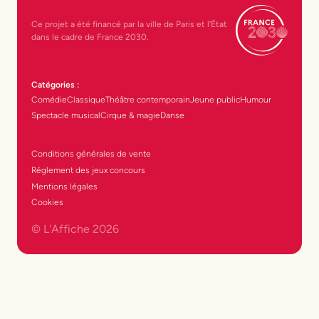
Ce projet a été financé par la ville de Paris et l’État
dans le cadre de France 2030.
Catégories :
Comédie
Classique
Théâtre contemporain
Jeune public
Humour
Spectacle musical
Cirque & magie
Danse
Conditions générales de vente
Réglement des jeux concours
Mentions légales
Cookies
© L'Affiche
2026