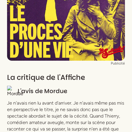
Interprétation
Romain Cottard
,
Chloé Olivères
,
Thierry Sabatier
Lumière
Nicolas Diaz
Son
Clément Rousseaux
,
Camille Vitté
Costumes
Dominique Fournier
,
Lorraine de
Sagazan
,
Chloé Olivères
,
Romain Cottard
Régie générale (en alternance)
David Hanse
,
Charles Rey
Publicité
La critique de l'Affiche
L'avis de
Mordue
Je n'avais rien lu avant d'arriver. Je n'avais même pas mis
en perspective le titre, je ne savais donc pas que le
spectacle abordait le sujet de la cécité. Quand Thierry,
comédien amateur aveugle, monte sur la scène pour
raconter ce qui va se passer, la surprise n'en a été que