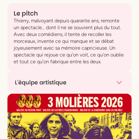
Le pitch
Thierry, malvoyant depuis quarante ans, remonte
un spectacle… dont il ne se souvient plus du tout.
Avec deux comédiens, il tente de recoller les
morceaux, invente ce qui manque et se débat
joyeusement avec sa mémoire capricieuse. Un
spectacle qui rejoue ce qu’on voit, ce qu’on oublie
et tout ce qu’on fabrique entre les deux.
L'équipe artistique
Texte
Guillaume Poix
(à partir de témoignages de
personnes non et mal-voyantes)
Conception et mise en scène
Lorraine de
Sagazan
Collaboration artistique et dramaturgie
Romain
Cottard
Texte publié aux éditions Théâtrales (2023)