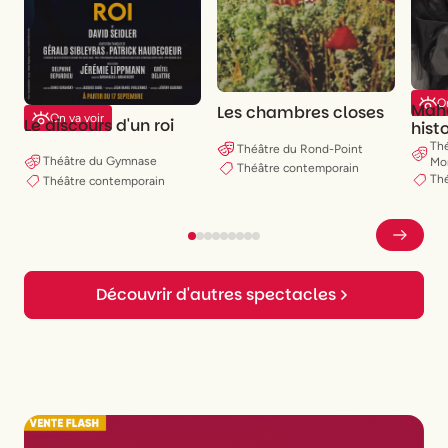
On
Mah
Les chambres closes
On va voir
Le discours d'un roi
hist
viol
Thé
Théâtre du Rond-Point
Théâtre du Gymnase
Mon
Théâtre contemporain
Th
Théâtre contemporain
Découvrir d'autres spectacles