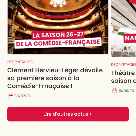
DECRYPTAGES
DECRYPTAGE
Clément Hervieu-Léger dévoile
Théâtre
sa première saison à la
saison q
Comédie-Frnaçaise !
16
/
06
/
26
30
/
07
/
26
Lire d'autres actus