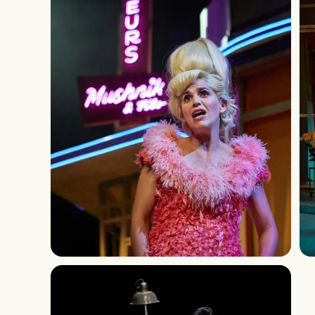
r
e
y