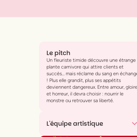
Le pitch
Un fleuriste timide découvre une étrange
plante carnivore qui attire clients et
succès… mais réclame du sang en échang
! Plus elle grandit, plus ses appétits
deviennent dangereux. Entre amour, gloir
et horreur, il devra choisir : nourrir le
monstre ou retrouver sa liberté.
L'équipe artistique
Comédie musicale en deux actes d'
Alan