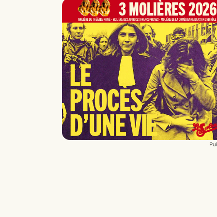
Menken
Livret et paroles
Howard Ashman
Mise en scène -
Valérie Lesort
et
Christian Hecq
- sociétaire de la
Comédie-Française
Basée sur le film
Little Shop of Horrors
de
Roger Corman
, scénario de
Charles
Griffith
(1960)
Adaptation
Alain Marcel
Nouvelle orchestration
Arthur Lavandier
Avec
David Alexis, Guillaume Andrieux,
Sami Adjali, Anissa Brahmi, Arnaud
Denissel, Judith Fa, Sofia Mountassir,
Pub
Laura Nanou, Daniel Njo Lobé
Danseurs
Ismaël Belabid, Rémi Boissy,
Julie Galopin, Joël-Élisée Konan,
Benjamin Gouy-Pailler, Justine Maréchal
Shane Santanastasio a.k.a Lil Street Ish,
Justine Volo