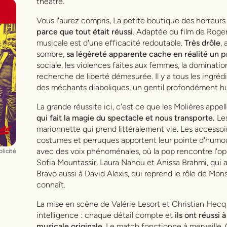
théâtre.
Vous l'aurez compris,
La petite boutique des horreurs
parce que tout était réussi
. Adaptée du film de Roge
musicale est d'une efficacité redoutable.
Très drôle
,
sombre,
sa légèreté apparente cache en réalité un 
sociale, les violences faites aux femmes, la dominatio
recherche de liberté démesurée. Il y a tous les ingréd
des méchants diaboliques, un gentil profondément hu
La grande réussite ici, c'est ce que les Molières appell
qui fait la magie du spectacle et nous transporte.
Les
marionnette qui prend littéralement vie. Les accessoir
costumes et perruques apportent leur pointe d'humo
avec des voix phénoménales, où la pop rencontre l'op
licité
Sofia Mountassir, Laura Nanou et Anissa Brahmi, qui
Bravo aussi à David Alexis, qui reprend le rôle de Mons
connaît.
,
La mise en scène de Valérie Lesort et Christian Hecq
intelligence : chaque détail compte et
ils ont réussi
musicale originale
. Le match fonctionne à merveille.