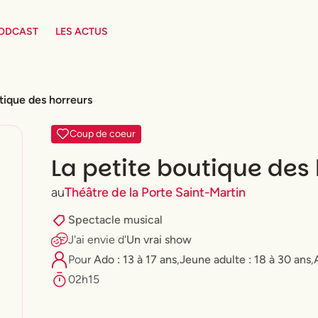
PODCAST
LES ACTUS
tique des horreurs
Coup de coeur
La petite boutique des
au
Théâtre de la Porte Saint-Martin
Spectacle musical
J'ai envie
d'
Un vrai show
Pour
Ado : 13 à 17 ans
,
⁠Jeune adulte : 18 à 30 ans
,
02h15