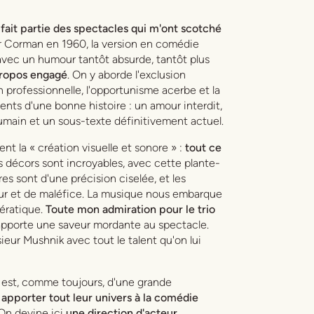
fait partie des spectacles qui m'ont scotché
r Corman en 1960, la version en comédie
 avec un humour tantôt absurde, tantôt plus
propos engagé
. On y aborde l'exclusion
n professionnelle, l'opportunisme acerbe et la
ients d'une bonne histoire : un amour interdit,
main et un sous-texte définitivement actuel.
ent la « création visuelle et sonore » :
tout ce
 décors sont incroyables, avec cette plante-
es sont d'une précision ciselée, et les
ur et de maléfice. La musique nous embarque
ératique.
Toute mon admiration pour le trio
 apporte une saveur mordante au spectacle.
ieur Mushnik avec tout le talent qu'on lui
 est, comme toujours, d'une grande
 à apporter tout leur univers à la comédie
 On devine ici
une direction d'acteur