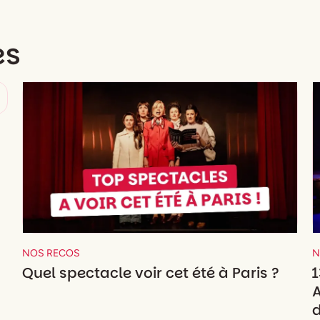
es
NOS RECOS
N
Quel spectacle voir cet été à Paris ?
1
A
d