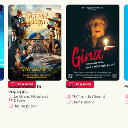
On a aimé
On a aimé
Jules Verne, le
Gina
P
voyage
extraordinaire
Le Grand Hôtel des
Théâtre du Chariot
Rêves
Jeune public
Jeune public