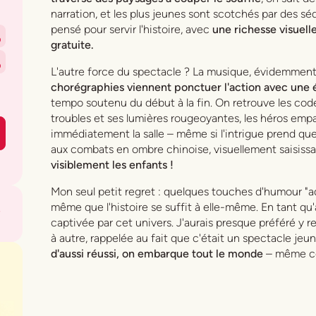
narration, et les plus jeunes sont scotchés par des s
pensé pour servir l'histoire, avec
une richesse visuell
0
gratuite.
0
L'autre force du spectacle ? La musique, évidemmen
chorégraphies viennent ponctuer l'action avec une
tempo soutenu du début à la fin. On retrouve les cod
troubles et ses lumières rougeoyantes, les héros emp
immédiatement la salle – même si l'intrigue prend que
aux combats en ombre chinoise, visuellement saisiss
visiblement les enfants !
Mon seul petit regret : quelques touches d'humour "ad
même que l'histoire se suffit à elle-même. En tant qu'adu
captivée par cet univers. J'aurais presque préféré y r
à autre, rappelée au fait que c'était un spectacle jeu
d'aussi réussi, on embarque tout le monde
– même ceu
l