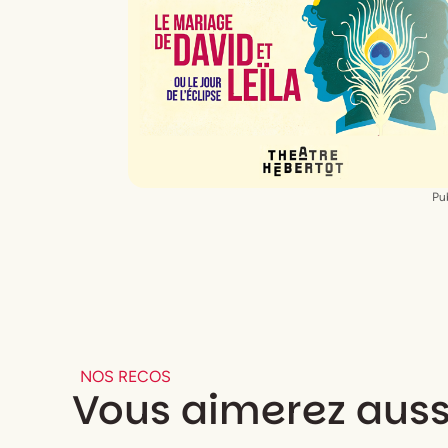
Gosselin
,
Mélina Mariale
ou
Héléna
Wentch
,
Sebastiao Saramago
ou
Alexis
Mahi
,
Naïé Dutrieux
,
Jessica Laurès
,
Maholy Guéroult
Chorégraphies
Thomas Bimai
Costumes
Marie-Caroline Behue
Lumières
Guillaume Janon
Décors et accessoires
Mélusine Mayanc
Décors vidéos
Harold Simon
Pub
Maquillage
Magali Junemann
NOS RECOS
Vous aimerez auss