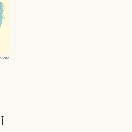
e
licité
i