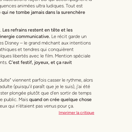
équences animées ultra ludiques. Tout est
e qui ne tombe jamais dans la surenchère
t.
Les refrains restent en tête et les
 énergie communicative.
Le récit garde un
es Disney – le grand méchant aux intentions
athiques et tendres qui conquièrent
lques libertés avec le film. Mention spéciale
ants.
C'est festif, joyeux, et ça ravit
ulte" viennent parfois casser le rythme, alors
lte (puisqu'il paraît que je le suis), j'ai été
ester plongée plutôt que d'en sortir de temps
ne public. Mais
quand on crée quelque chose
x qui n'étaient pas venus pour ça.
Imprimer la critique