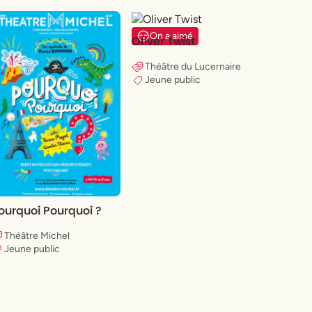
On a aimé
Oliver Twist
Théâtre du Lucernaire
Jeune public
ourquoi Pourquoi ?
Théâtre Michel
Jeune public