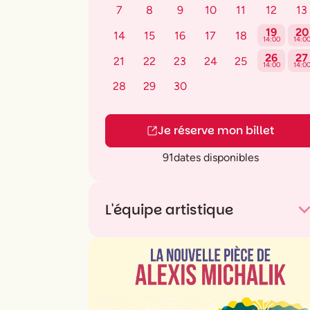
7
8
9
10
11
12
13
19
20
14
15
16
17
18
14:00
14:0
26
27
21
22
23
24
25
14:00
14:0
28
29
30
Je réserve mon billet
91
dates disponibles
L'équipe artistique
Mise en scène
Les Frères Safa
Livret, musiques et paroles
Samuel Safa
Interprétation (en alternance)
Cerise
Calixte
ou
Meva Andria
,
Simon Catrice
ou
Timothée Man
,
Christophe Mai
ou
Pau