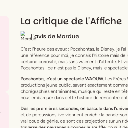
La critique de l'Affiche
L'avis de
Mordue
C'est l'heure des aveux :
Pocahontas
, le Disney, je l'
une référence pour moi, je connais l'histoire mais de 
certaine curiosité, mais sans vraiment d'attente. Et vo
Pocahontas : ce n'est pas le Disney, mais le spectacl
Pocahontas, c'est un spectacle WAOUW
. Les Frères 
productions jeune public, savent exactement comment 
chorégraphies entraînantes, musique qui reste en tête.
nous embarquer dans cette histoire de rencontre en
Dès les premières secondes, on bascule dans l'unive
.
et de percussions live viennent enrichir la bande-son
vrai coup de génie, ce sont ces projections sur un r
traverse des paysages à couper le souffle
, on suit d