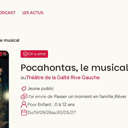
PODCAST
LES ACTUS
le musical
On a aimé
Pocahontas, le musica
au
Théâtre de la Gaîté Rive Gauche
Jeune public
J'ai envie
de
Passer un moment en famille
,
Rêver
Pour
Enfant : 0 à 12 ans
Du
19
/
09
/
26
au
30
/
05
/
27