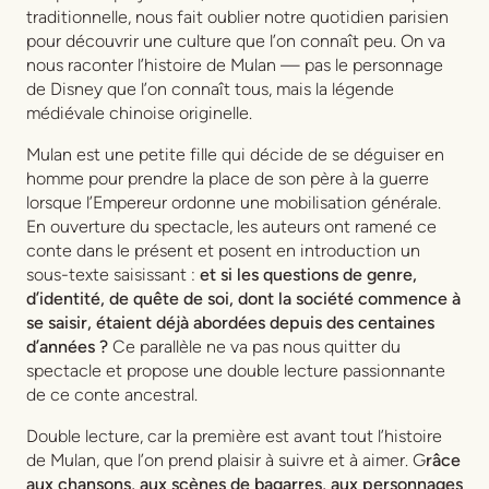
Conception Armures :
Léa Deligne
traditionnelle, nous fait oublier notre quotidien parisien
Lumières :
Arthur Gauvin
pour découvrir une culture que l’on connaît peu. On va
Chorégraphies :
Julie Costanza
nous raconter l’histoire de Mulan — pas le personnage
Vidéos :
Yassine Ben
de Disney que l’on connaît tous, mais la légende
médiévale chinoise originelle.
Mulan est une petite fille qui décide de se déguiser en
homme pour prendre la place de son père à la guerre
lorsque l’Empereur ordonne une mobilisation générale.
En ouverture du spectacle, les auteurs ont ramené ce
conte dans le présent et posent en introduction un
sous-texte saisissant :
et si les questions de genre,
d’identité, de quête de soi, dont la société commence à
se saisir, étaient déjà abordées depuis des centaines
d’années ?
Ce parallèle ne va pas nous quitter du
spectacle et propose une double lecture passionnante
de ce conte ancestral.
Double lecture, car la première est avant tout l’histoire
de Mulan, que l’on prend plaisir à suivre et à aimer. G
râce
aux chansons, aux scènes de bagarres, aux personnages