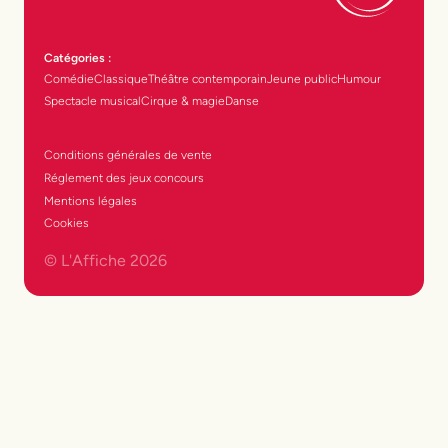
Catégories :
Comédie
Classique
Théâtre contemporain
Jeune public
Humour
Spectacle musical
Cirque & magie
Danse
Conditions générales de vente
Réglement des jeux concours
Mentions légales
Cookies
© L'Affiche
2026