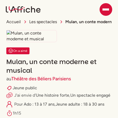
Accueil
Les spectacles
Mulan, un conte moderne e
On a aimé
Mulan, un conte moderne et
musical
au
Théâtre des Béliers Parisiens
Jeune public
J'ai envie
d'
Une histoire forte
,
Un spectacle engagé
Pour
Ado : 13 à 17 ans
,
⁠Jeune adulte : 18 à 30 ans
1h15