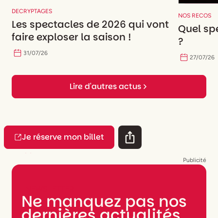
DECRYPTAGES
NOS RECOS
Les spectacles de 2026 qui vont
Quel spe
faire exploser la saison !
?
31
/
07
/
26
27
/
07
/
26
Lire d'autres actus
Je réserve mon billet
Publicité
NEWSLETTER
Ne manquez pas nos
dernières actualités