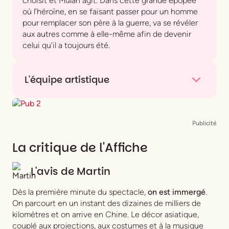
choisit et Mulan agit. Dans cette grande épopée
où l’héroïne, en se faisant passer pour un homme
pour remplacer son père à la guerre, va se révéler
aux autres comme à elle-même afin de devenir
celui qu’il a toujours été.
L'équipe artistique
Écrit par
Guillaume Bouchède
et
Frédéric
Chevaux
Mis en scène par
Guillaume Bouchède
Publicité
Assisté de :
Roxane Gloor
La critique de l'Affiche
Distribution :
Hélia Naji
,
Yassine Ben
,
Chelsee
Gunputh
L'avis de
Martin
Musiques et Paroles :
Sandra Gaugué
Dès la première minute du spectacle,
on est immergé
.
Scénographie :
Capucine Grou Radenez
On parcourt en un instant des dizaines de milliers de
Paroles des chansons :
Flibidi
kilomètres et on arrive en Chine. Le décor asiatique,
Costumes :
Bérengère Roland
couplé aux projections, aux costumes et à la musique