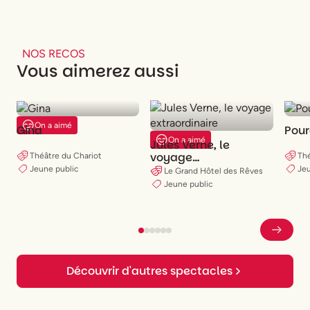
NOS RECOS
Vous aimerez aussi
On a aimé
Gina
Pour
On a aimé
Jules Verne, le
voyage
Théâtre du Chariot
Thé
extraordinaire
Jeune public
Jeu
Le Grand Hôtel des Rêves
Jeune public
Découvrir d'autres spectacles