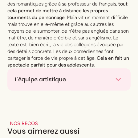
des romantiques grâce à sa professeur de français,
tout
cela permet de mettre à distance les propres
tourments du personnage
. Maïa vit un moment difficile
mais trouve en elle-même et grâce aux autres les
moyens de le surmonter, de n'être pas engluée dans son
mal-être, de manière crédible et sans angélisme. Le
texte est bien écrit, la vie des collégiens évoquée par
des détails concrets. Les deux comédiennes font
partager la force de vie propre à cet âge.
Cela en fait un
spectacle parfait pour des adolescents.
L'équipe artistique
Texte et mise en scène
Cédric Orain
Interprétation
Louise Bénichou
,
Marion Brest
Création lumières
Boris Pijetlovic
NOS RECOS
Vous aimerez aussi