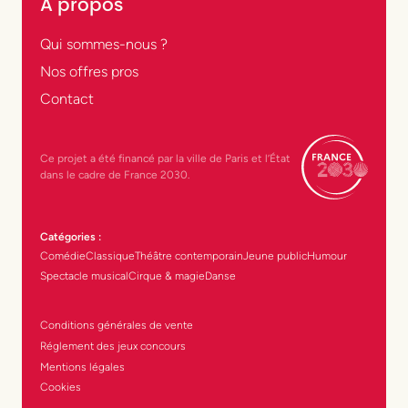
À propos
Qui sommes-nous ?
Nos offres pros
Contact
Ce projet a été financé par la ville de Paris et l’État
dans le cadre de France 2030.
Catégories :
Comédie
Classique
Théâtre contemporain
Jeune public
Humour
Spectacle musical
Cirque & magie
Danse
Conditions générales de vente
Réglement des jeux concours
Mentions légales
Cookies