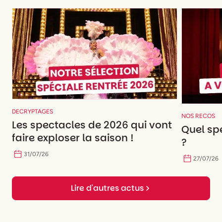
DECRYPTAGES
NOS RECOS
Les spectacles de 2026 qui vont
Quel spe
faire exploser la saison !
?
31
/
07
/
26
27
/
07
/
26
Lire d'autres actus