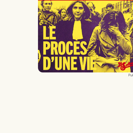
Interprétation
Marilyne Fontaine
,
Assane
Timbo
Scénographie & lumières
Manon Vergott
Costumes
Louise Digard
Création sonore
Arthur Frick
Dramaturgie
Laurent Muhleisen
Pub