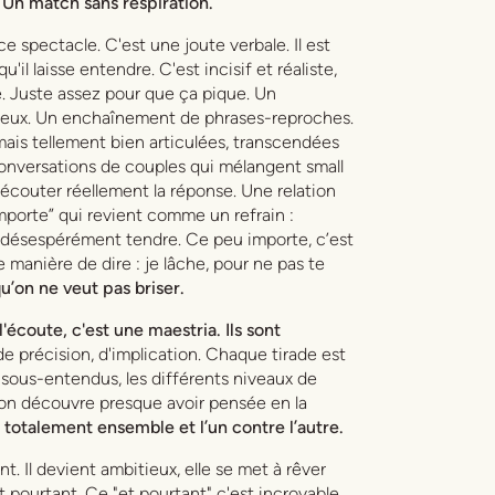
. Un match sans respiration.
ce spectacle
. C'est une joute verbale. Il est
'il laisse entendre. C'est incisif et réaliste,
 Juste assez pour que ça pique. Un
 deux. Un enchaînement de phrases-reproches.
ais tellement bien articulées, transcendées
conversations de couples qui mélangent small
 écouter réellement la réponse. Une relation
importe” qui revient comme un refrain :
is, désespérément tendre. Ce
peu importe
, c’est
e manière de dire :
je lâche, pour ne pas te
u’on ne veut pas briser.
l'écoute, c'est une maestria. Ils sont
de précision, d'implication. Chaque tirade est
s sous-entendus, les différents niveaux de
u’on découvre presque avoir pensée en la
 totalement ensemble et l’un contre l’autre.
t. Il devient ambitieux, elle se met à rêver
t pourtant. Ce "et pourtant" c'est incroyable.