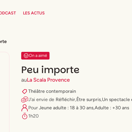
PODCAST
LES ACTUS
rte
On a aimé
Peu importe
au
La Scala Provence
Théâtre contemporain
J'ai envie
de
Réfléchir
,
Être surpris
,
Un spectacle
Pour
⁠Jeune adulte : 18 à 30 ans
,
Adulte : +30 ans
1h20