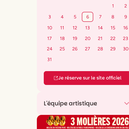
1
2
3
4
5
6
7
8
9
10
11
12
13
14
15
16
17
18
19
20
21
22
23
24
25
26
27
28
29
30
31
Je réserve sur le site officiel
L'équipe artistique
Texte
Marius von Mayenburg
Mise en scène et traduction
Robin
Ormond