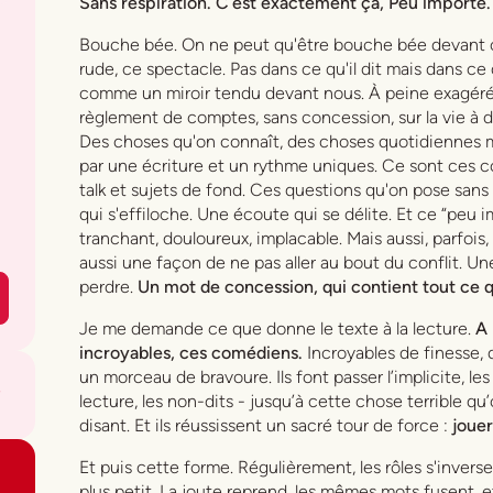
Sans respiration. C’est exactement ça,
Peu importe
Bouche bée.
On ne peut qu'être bouche bée devant 
rude, ce spectacle. Pas dans ce qu'il dit mais dans ce qu
comme un miroir tendu devant nous. À peine exagéré.
règlement de comptes, sans concession, sur la vie à
Des choses qu'on connaît, des choses quotidiennes m
par une écriture et un rythme uniques. Ce sont ces 
talk et sujets de fond. Ces questions qu'on pose sans
qui s'effiloche. Une écoute qui se délite. Et ce “peu 
tranchant, douloureux, implacable. Mais aussi, parfo
aussi une façon de ne pas aller au bout du conflit. Un
perdre
.
Un mot de concession, qui contient tout ce q
Je me demande ce que donne le texte à la lecture.
A 
incroyables, ces comédiens.
Incroyables de finesse, 
un morceau de bravoure. Ils font passer l’implicite, le
lecture, les non-dits - jusqu’à cette chose terrible q
disant. Et ils réussissent un sacré tour de force :
jouer
Et puis cette forme. Régulièrement, les rôles s'inversen
plus petit. La joute reprend, les mêmes mots fusent, e