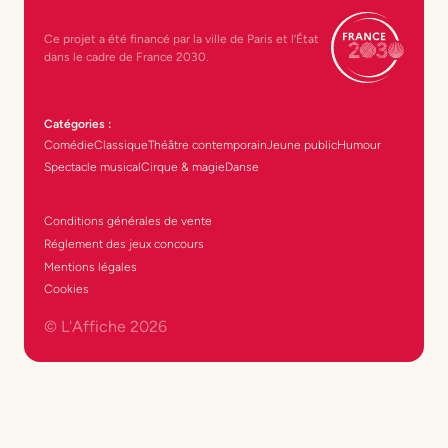
Ce projet a été financé par la ville de Paris et l’État
dans le cadre de France 2030.
Catégories :
Comédie
Classique
Théâtre contemporain
Jeune public
Humour
Spectacle musical
Cirque & magie
Danse
Conditions générales de vente
Réglement des jeux concours
Mentions légales
Cookies
© L'Affiche
2026