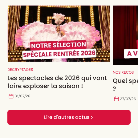
DECRYPTAGES
NOS RECOS
Les spectacles de 2026 qui vont
Quel spe
faire exploser la saison !
?
31
/
07
/
26
27
/
07
/
26
Lire d'autres actus