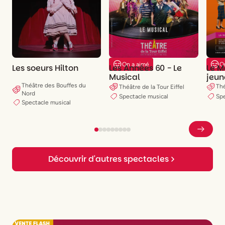
O
On a aimé
Le M
Les soeurs Hilton
Les Années 60 - Le
jeun
Musical
Théâtre des Bouffes du
Thé
Théâtre de la Tour Eiffel
Nord
Spe
Spectacle musical
Spectacle musical
Découvrir d'autres spectacles