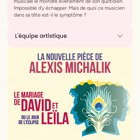
musicale le moindre événement de son quotidien.
Impossible d'y échapper. Mais de quoi ce musicien
dans sa tête est-il le symptôme ?
L'équipe artistique
Texte et interprétation
Camélia Acef
et
Youri
Rebeko
Mise en scène
Victor Bourigault
Chorégraphe
Eva Tęsiorowski
Scénographie
Laetitia Yturbe
Collaboration technique
Samy Boumghit
Administration de production
Lucie Brongniart