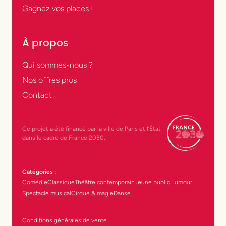
Gagnez vos places !
À propos
Qui sommes-nous ?
Nos offres pros
Contact
Ce projet a été financé par la ville de Paris et l’État
dans le cadre de France 2030.
Catégories :
Comédie
Classique
Théâtre contemporain
Jeune public
Humour
Spectacle musical
Cirque & magie
Danse
Conditions générales de vente