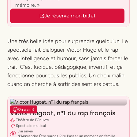
mémoire. »
Je réserve mon billet
Une très belle idée pour surprendre quelqu’un. Le
spectacle fait dialoguer Victor Hugo et le rap
avec intelligence et humour, sans jamais forcer le
trait. C’est ludique, pédagogique, inventif, et ça
fonctionne pour tous les publics. Un choix malin
quand on cherche à sortir des sentiers battus.
On a aimé
Victor Hugoat, n°1 du rap français
Théâtre de l'Oeuvre
Spectacle musical
J'ai envie
d'
Apprendre
,
Être surpris
,
Rire
,
Passer un moment en famille