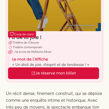
Coup de coeur
Y'a de la joie !
Théâtre de l'Oeuvre
Théâtre contemporain
J'ai envie
de
Réfléchir
,
Rêver
Le mot de l'Affiche
« Un shot de joie, d'esprit et de tendresse ! »
Je réserve mon billet
Un récit dense, finement construit, qui se déploie
comme une enquête intime et historique. Avec
très peu de moyens, le spectacle embarque loin