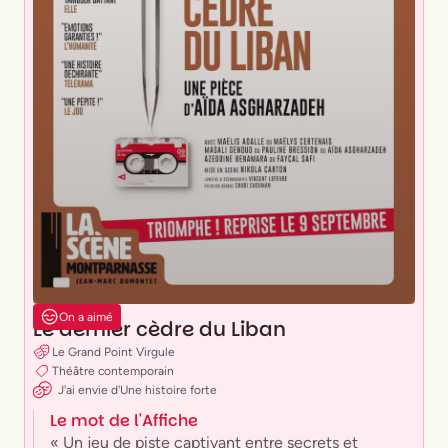
On a aimé
Le dernier cèdre du Liban
Le Grand Point Virgule
Théâtre contemporain
J'ai envie
d'
Une histoire forte
Le mot de l'Affiche
« Un jeu de piste captivant entre secrets et