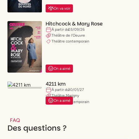
On va voir
Hitchcock & Mary Rose
À partir du
03
/
09
/
26
Théâtre de l'Oeuvre
Théâtre contemporain
On a aimé
4211 km
À partir du
30
/
01
/
27
Théâtre Marigny
On a aimé
Théâtre contemporain
FAQ
Des questions ?