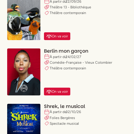
(
X
)
Paris 08
À partir du
22
/
09
/
26
(
X
)
Paris 09
Théâtre 13 - Bibliothèque
(
X
)
Paris 10
Théâtre contemporain
Valider mes choix
(
X
)
Paris 11
(
X
)
Paris 12
(
X
)
Paris 13
On va voir
(
X
)
Paris 14
(
X
)
Paris 15
Berlin mon garçon
(
X
)
Paris 16
À partir du
24
/
02
/
27
(
X
)
Paris 17
Comédie-Française - Vieux Colombier
(
X
)
Paris 18
Théâtre contemporain
(
X
)
Paris 19
(
X
)
Paris 20
On va voir
Shrek, le musical
À partir du
02
/
10
/
26
Folies Bergères
Spectacle musical
Publicité