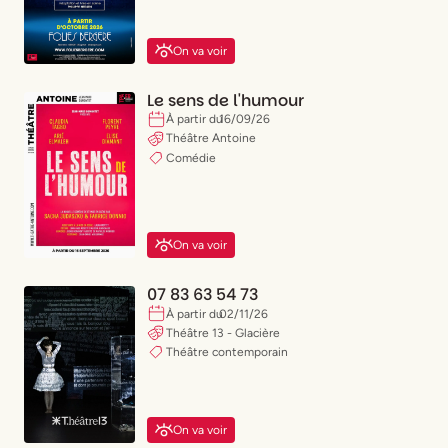
On va voir
Le sens de l'humour
À partir du
16
/
09
/
26
Théâtre Antoine
Comédie
On va voir
07 83 63 54 73
À partir du
02
/
11
/
26
Théâtre 13 - Glacière
Théâtre contemporain
On va voir