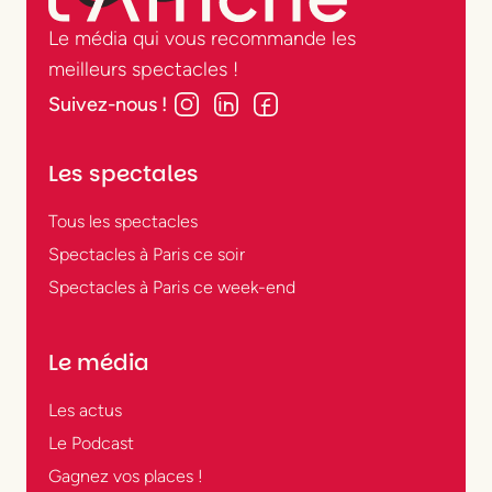
théâtres parisiens.
Le média qui vous recommande les
meilleurs spectacles !
Quels sont les
Suivez-nous !
spectacles
incontournables du
Les spectales
moment ?
Tous les spectacles
Tout dépend de ce que vous avez envie de
Spectacles à Paris ce soir
voir : une comédie dans un théâtre privé, un
Spectacles à Paris ce week-end
seul-en-scène drôle et touchant, une
création engagée dans un Centre
Le média
Dramatique National, une pièce classique
revisitée ou une comédie musicale
Les actus
spectaculaire ? À Paris, le spectacle vivant
Le Podcast
se décline sous toutes les formes, dans une
Gagnez vos places !