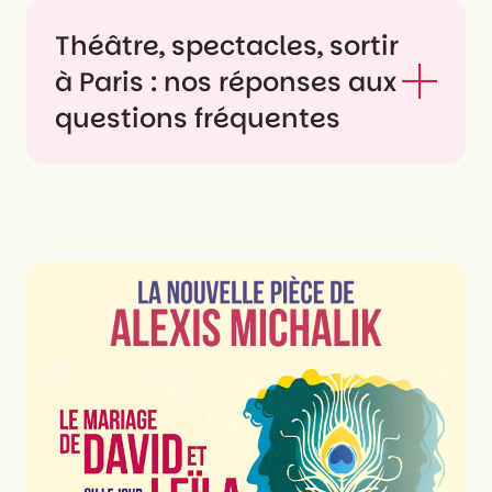
Théâtre, spectacles, sortir
à Paris : nos réponses aux
questions fréquentes
Quels types de
spectacles peut-on voir
à Paris ?
À Paris, on peut découvrir une incroyable
diversité de spectacles : pièces de théâtre
classique ou contemporaines, comédies
musicales, spectacles comiques, opéras,
ballets, théâtre d’improvisation,
marionnettes, cabaret, cirque