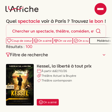
Quel
spectacle
voir à Paris ? Trouvez
le bon
!
Coup de coeur
On a aimé
On va voir
On a vu
Moliérisés
Résultats :
100
Filtre de recherche
Kessel, la liberté à tout prix
À partir du
12
/
10
/
26
Théâtre Actuel la Bruyère
Théâtre contemporain
Lun.
Mar.
Mer.
Jeu.
Ven.
Sam.
Dim.
Peu importe
Ce soir
Ce week-end
On a aimé
Type de spectacle