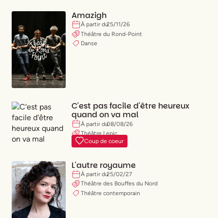
Amazigh
À partir du
25
/
11
/
26
Théâtre du Rond-Point
Danse
C'est pas facile d'être heureux
quand on va mal
À partir du
08
/
08
/
26
Théâtre Lepic
Coup de coeur
Comédie
L'autre royaume
À partir du
25
/
02
/
27
Théâtre des Bouffes du Nord
Théâtre contemporain