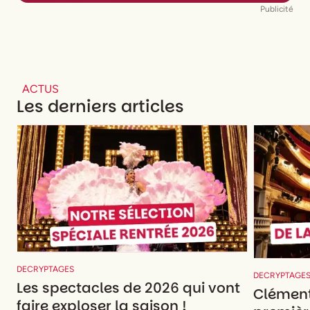
Publicité
ACTUS
Les derniers articles
DECRYPTAGES
DECRYPTAGE
Les spectacles de 2026 qui vont
Clément
faire exploser la saison !