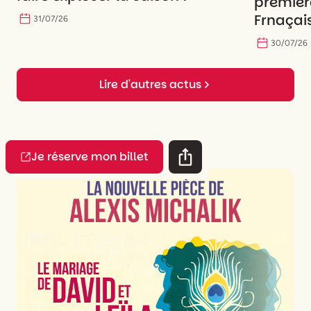
premièr
Frnaçais
31
/
07
/
26
30
/
07
/
26
Lire d'autres actus
Je réserve mon billet