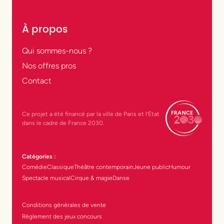
À propos
Qui sommes-nous ?
Nos offres pros
Contact
Ce projet a été financé par la ville de Paris et l’État
dans le cadre de France 2030.
Catégories :
Comédie
Classique
Théâtre contemporain
Jeune public
Humour
Spectacle musical
Cirque & magie
Danse
Conditions générales de vente
Réglement des jeux concours