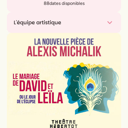
88
dates disponibles
L'équipe artistique
Avec
Olivier Broche, François Morel & Olivier
Saladin
De
Yasmina Reza
Mise en scène
François Morel
Scénographie
Edouard Laug
Costumes
Edouard LAUG & Valérie Lévy
Lumières
Laurent Béal
assisté d’
Emmanuelle
Phelippeau-Viallard
Vidéo
Guillaume Ledun
Univers sonore
Antoine Sahler