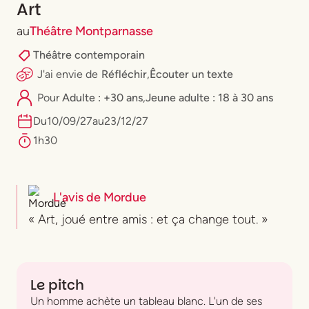
Art
au
Théâtre Montparnasse
Théâtre contemporain
J'ai envie
de
Réfléchir
,
Êcouter un texte
Pour
Adulte : +30 ans
,
⁠Jeune adulte : 18 à 30 ans
Du
10
/
09
/
27
au
23
/
12
/
27
1h30
L'avis de
Mordue
« Art, joué entre amis : et ça change tout. »
Le pitch
Un homme achète un tableau blanc. L'un de ses