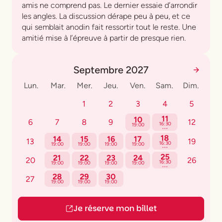
amis ne comprend pas. Le dernier essaie d’arrondir
les angles. La discussion dérape peu à peu, et ce
qui semblait anodin fait ressortir tout le reste. Une
amitié mise à l’épreuve à partir de presque rien.
Septembre 2027
Lun.
Mar.
Mer.
Jeu.
Ven.
Sam.
Dim.
1
2
3
4
5
11
10
6
7
8
9
12
...
16:30
19:00
18
14
15
16
17
13
19
...
16:30
19:00
19:00
19:00
19:00
25
21
22
23
24
20
26
...
16:30
19:00
19:00
19:00
19:00
28
29
30
27
19:00
19:00
19:00
Je réserve mon billet