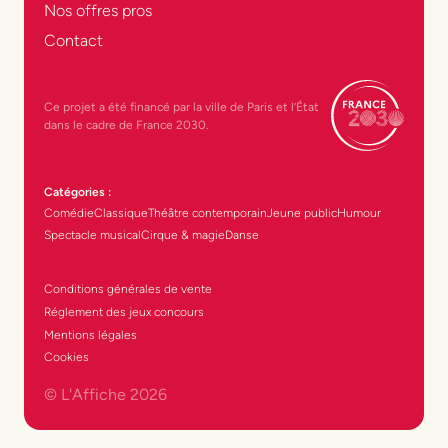
Nos offres pros
Contact
Ce projet a été financé par la ville de Paris et l’État
dans le cadre de France 2030.
Catégories :
Comédie
Classique
Théâtre contemporain
Jeune public
Humour
Spectacle musical
Cirque & magie
Danse
Conditions générales de vente
Réglement des jeux concours
Mentions légales
Cookies
© L'Affiche
2026