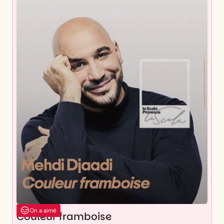
On a aimé
Couleur framboise