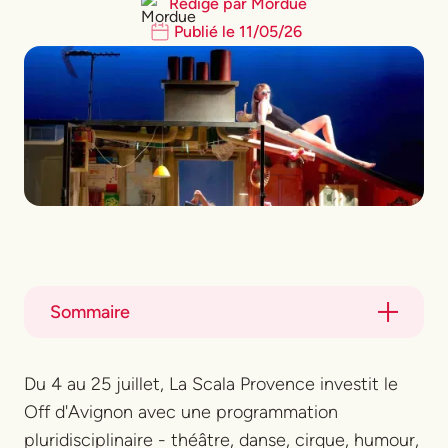
Rédigé par
Mordue
Publié le
11
/
05
/
26
Sommaire
Title
Du 4 au 25 juillet, La Scala Provence investit le
Title
Off d'Avignon avec une programmation
pluridisciplinaire - théâtre, danse, cirque, humour,