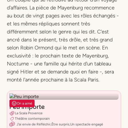
d'affaires. La pièce de Mayenburg recommence
au bout de vingt pages avec les rôles échangés -
et les mêmes répliques sonnent très
différemment selon le genre qui les dit. C'est
ancré dans le présent, très drôle, et très grand
selon Robin Ormond qui le met en scène. En
exclusivité : le prochain texte de Mayenburg,
Nocturne
- une famille qui hérite d'un tableau
signé Hitler et se demande quoi en faire -, sera
monté l'année prochaine à la Scala Paris.
On a aimé
Peu importe
La Scala Provence
Théâtre contemporain
J'ai envie
de
Réfléchir
,
Être surpris
,
Un spectacle engagé