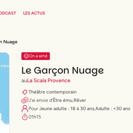
PODCAST
LES ACTUS
on Nuage
On a aimé
Le Garçon Nuage
au
La Scala Provence
Théâtre contemporain
J'ai envie
d'
Être ému
,
Rêver
Pour
⁠Jeune adulte : 18 à 30 ans
,
Adulte : +30 ans
01h15