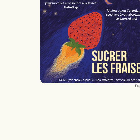
Scénographie
Léa Tubiana
Lumière
Denis Koransky
Musique
Félix Geslin
Pub