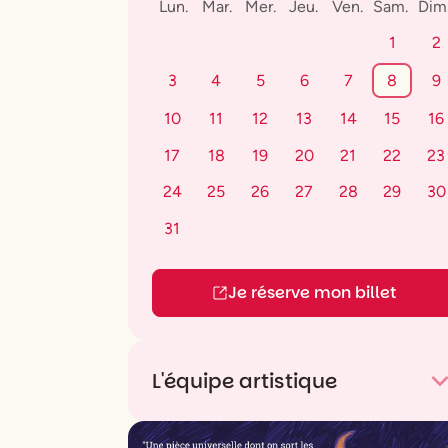
Lun.
Mar.
Mer.
Jeu.
Ven.
Sam.
Dim
1
2
3
4
5
6
7
8
9
10
11
12
13
14
15
16
17
18
19
20
21
22
23
24
25
26
27
28
29
30
31
Je réserve mon billet
L'équipe artistique
Écriture et interprétation
Ethan Oliel
Mise en scène
Charly Coïc