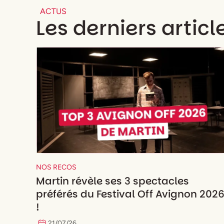
ACTUS
Les derniers articl
NOS RECOS
Martin révèle ses 3 spectacles
préférés du Festival Off Avignon 202
!
21
/
07
/
26