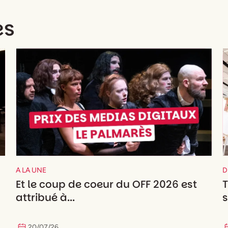
es
A LA UNE
D
Et le coup de coeur du OFF 2026 est
6
attribué à...
s
20
/
07
/
26