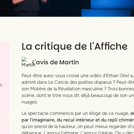
La critique de l'Affiche
e
L'avis de
Martin
Peut-être avez-vous croisé une vidéo d’Ethan Oliel su
admiré dans
Le Cercle des poètes disparus
? Peut-être
t
son Molière de la Révélation masculine ? Trois bonnes 
scène, dont le titre nous dit déjà beaucoup de son uni
nuages.
Le spectacle commence par un éloge de ce nuage,
d
par l’imaginaire, du recul intérieur et du repli chimé
qu’on prend de la hauteur, on peut mieux regarder d’où 
débarque. L’amour l’attrape. L’amour l’oblige. On y déc