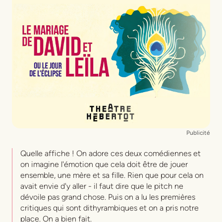
Et l'apprentie du Studio Esca
Lucie Baumann
Décors
Alban Ho Van
Lumières
Jérémie Papin
Costumes
Laurence Struz
Musiques
François Villevieille
Publicité
Quelle affiche ! On adore ces deux comédiennes et
on imagine l'émotion que cela doit être de jouer
ensemble, une mère et sa fille. Rien que pour cela on
avait envie d'y aller - il faut dire que le pitch ne
dévoile pas grand chose. Puis on a lu les premières
critiques qui sont dithyrambiques et on a pris notre
place. On a bien fait.