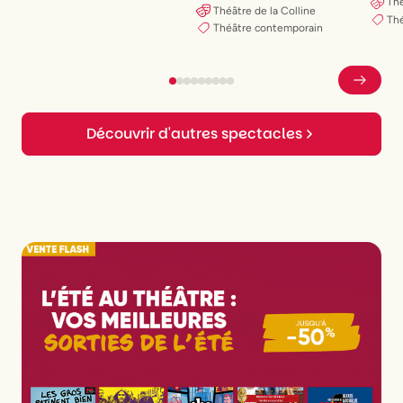
Th
Théâtre de la Colline
Th
Théâtre contemporain
Découvrir d'autres spectacles