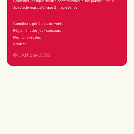
Comédie
Classique
Théâtre contemporain
Jeune public
Humour
Spectacle musical
Cirque & magie
Danse
Conditions générales de vente
Réglement des jeux concours
Mentions légales
Cookies
© L'Affiche
2026