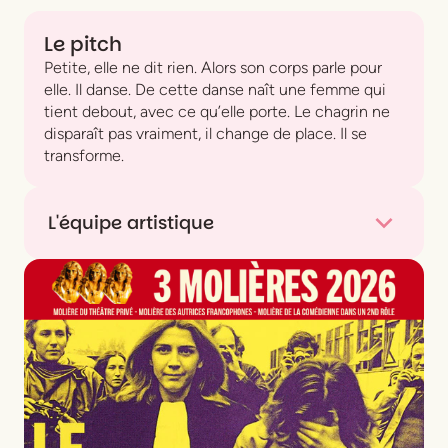
Le pitch
Petite, elle ne dit rien. Alors son corps parle pour
elle. Il danse. De cette danse naît une femme qui
tient debout, avec ce qu’elle porte. Le chagrin ne
disparaît pas vraiment, il change de place. Il se
transforme.
L'équipe artistique
Compagnie
Le Bateleur Théâtre
De & avec
Bénédicte Charpiat
Mise en scène
Thierry Harcourt
Chorégraphies
Charlotte Nopal
Création lumières
Cécile Trelluyer