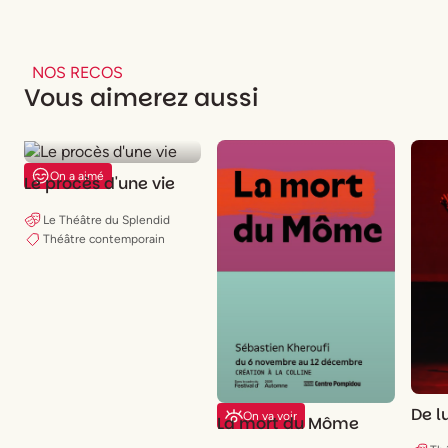
NOS RECOS
Vous aimerez aussi
On a aimé
Le procès d'une vie
Le Théâtre du Splendid
Théâtre contemporain
De l
On va voir
La mort du Môme