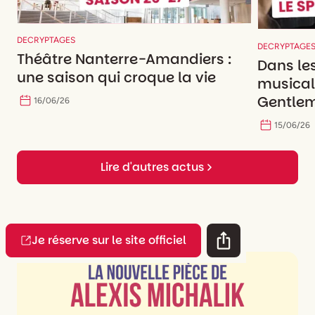
DECRYPTAGES
DECRYPTAGE
Théâtre Nanterre-Amandiers :
Dans le
une saison qui croque la vie
musicale
Gentlem
16
/
06
/
26
15
/
06
/
26
Lire d'autres actus
Je réserve sur le site officiel