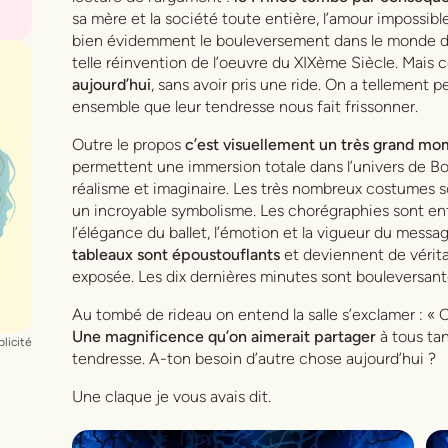
sa mère et la société toute entière, l’amour impossib
bien évidemment le bouleversement dans le monde du 
telle réinvention de l’oeuvre du XIXème Siècle. Mais 
aujourd’hui
, sans avoir pris une ride. On a tellement
ensemble que leur tendresse nous fait frissonner.
Outre le propos
c’est visuellement un très grand mo
permettent une immersion totale dans l’univers de Bo
réalisme et imaginaire. Les très nombreux costumes s
un incroyable symbolisme. Les chorégraphies sont enfi
l’élégance du ballet, l’émotion et la vigueur du message,
tableaux sont époustouflants
et deviennent de vérita
exposée. Les dix dernières minutes sont bouleversan
Au tombé de rideau on entend la salle s’exclamer : « C’
Une magnificence qu’on aimerait partager
à tous tant
licité
tendresse. A-ton besoin d’autre chose aujourd’hui ?
Une claque je vous avais dit.