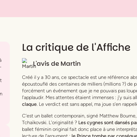
La critique de l'Affiche
à
L'avis de
Martin
-
Créé il y a 30 ans, ce spectacle est une référence ab
t
époustouflé des centaines de milliers (millions ?) de 
forcément un événement que je ne pouvais pas louper 
in
l’applaudir. Mes attentes étaient immenses : j’y suis al
claque
. Le verdict est sans appel, ma joue s'en rappel
C’est un ballet contemporain, signé Matthew Bourne,
Tchaïkovski. L’originalité ?
Les cygnes sont dansés p
ballet féminin original fait donc place à une interprét
lecture de l’argument :
le Prince tombe par conséqu