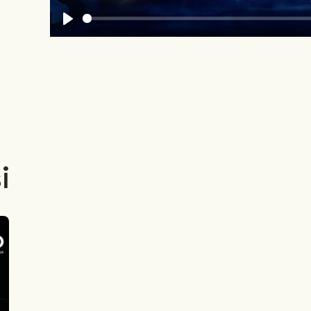
Play
i