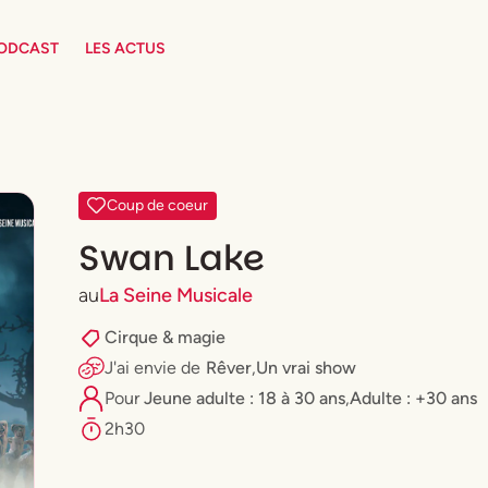
PODCAST
LES ACTUS
Coup de coeur
Swan Lake
au
La Seine Musicale
Cirque & magie
J'ai envie
de
Rêver
,
Un vrai show
Pour
⁠Jeune adulte : 18 à 30 ans
,
Adulte : +30 ans
2h30