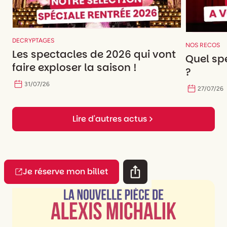
DECRYPTAGES
NOS RECOS
Les spectacles de 2026 qui vont
Quel spe
faire exploser la saison !
?
31
/
07
/
26
27
/
07
/
26
Lire d'autres actus
Je réserve mon billet