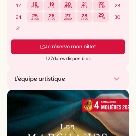
22
18
19
20
21
17
23
...
16:30
21:00
21:00
21:00
21:00
29
25
26
27
28
24
30
...
16:30
21:00
21:00
21:00
21:00
31
Je réserve mon billet
127
dates disponibles
L'équipe artistique
Distribution :
Dorothée Deblaton
ou
Amaya
Carreté
,
Raissa Mariotti
ou
Julie Desbruères
,
Jean Baptiste Darosey
ou
Thomas Perrin
,
Augustin de Monts
ou
Delphin Lacroix
,
Patrice
Latronche
ou
Thierry Lanckriet
Assistant mise en scène :
Camille Jolivet