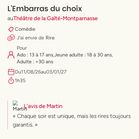
L'Embarras du choix
au
Théâtre de la Gaîté-Montparnasse
Comédie
J'ai envie
de
Rire
Pour
Ado : 13 à 17 ans
,
⁠Jeune adulte : 18 à 30 ans
,
Adulte : +30 ans
Du
11
/
08
/
26
au
03
/
01
/
27
1h35
L'avis de
Martin
« Chaque soir est unique, mais les rires toujours
garantis. »