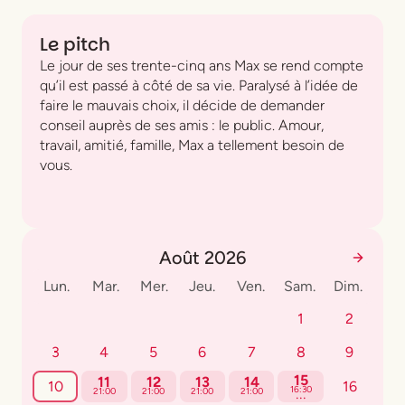
Le pitch
Le jour de ses trente-cinq ans Max se rend compte
qu’il est passé à côté de sa vie. Paralysé à l’idée de
faire le mauvais choix, il décide de demander
conseil auprès de ses amis : le public. Amour,
travail, amitié, famille, Max a tellement besoin de
vous.
Août 2026
Lun.
Mar.
Mer.
Jeu.
Ven.
Sam.
Dim.
1
2
3
4
5
6
7
8
9
15
11
12
13
14
10
16
...
16:30
21:00
21:00
21:00
21:00