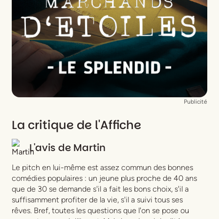
Musique :
Romain Trouillet
Décor :
Juliette Azzopardi
Vidéo :
Mathias Delfau
Lumières :
Philippe Lacombe
Costumes :
Pauline Zaoua Zurini
Publicité
La critique de l'Affiche
L'avis de
Martin
Le pitch en lui-même est assez commun des bonnes
comédies populaires : un jeune plus proche de 40 ans
que de 30 se demande s'il a fait les bons choix, s'il a
suffisamment profiter de la vie, s'il a suivi tous ses
rêves. Bref, toutes les questions que l'on se pose ou