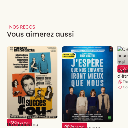
fullsc
NOS RECOS
Vous aimerez aussi
C
C'es
d'êt
quan
Thé
Co
On va voir
Un succès fou
On va voir