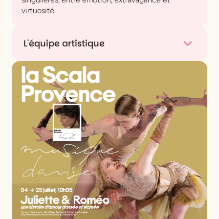
virtuosité.
L'équipe artistique
Interprétation
Pablova - Odile De Mainville - La
Baronne Du Bronx - Cosme Mc Moon - Martin
Poppins
Direction artistique
Mathieu Jedrazak - Arnaud
Boursain - Alexis Ochin