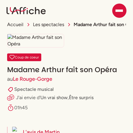
Accueil
Les spectacles
Madame Arthur fait son Op
Coup de coeur
Madame Arthur fait son Opéra
au
Le Rouge-Gorge
Spectacle musical
J'ai envie
d'
Un vrai show
,
Être surpris
01h45
L'avis de
Martin