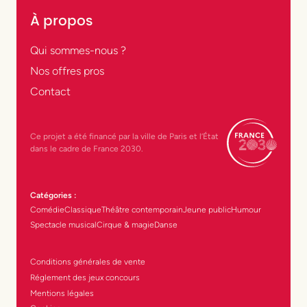
À propos
Qui sommes-nous ?
Nos offres pros
Contact
Ce projet a été financé par la ville de Paris et l’État
dans le cadre de France 2030.
Catégories :
Comédie
Classique
Théâtre contemporain
Jeune public
Humour
Spectacle musical
Cirque & magie
Danse
Conditions générales de vente
Réglement des jeux concours
Mentions légales