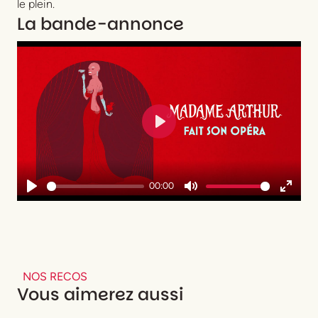
le plein.
La bande-annonce
Play
00:00
Play
Mute
Enter
fullsc
NOS RECOS
Vous aimerez aussi