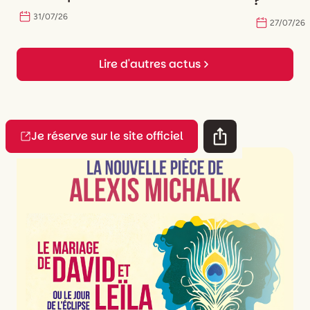
?
31
/
07
/
26
27
/
07
/
26
Lire d'autres actus
Je réserve sur le site officiel