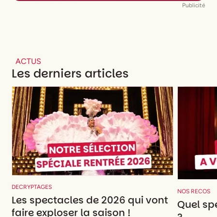
Publicité
ACTUS
Les derniers articles
DECRYPTAGES
NOS RECOS
Les spectacles de 2026 qui vont
Quel spe
faire exploser la saison !