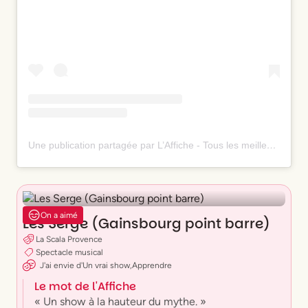
Une publication partagée par L’Affiche - Tous les meilleurs spectacles ⭐️ (@laffiche.co)
On a aimé
Les Serge (Gainsbourg point barre)
La Scala Provence
Spectacle musical
J'ai envie
d'
Un vrai show
,
Apprendre
Le mot de l'Affiche
« Un show à la hauteur du mythe. »