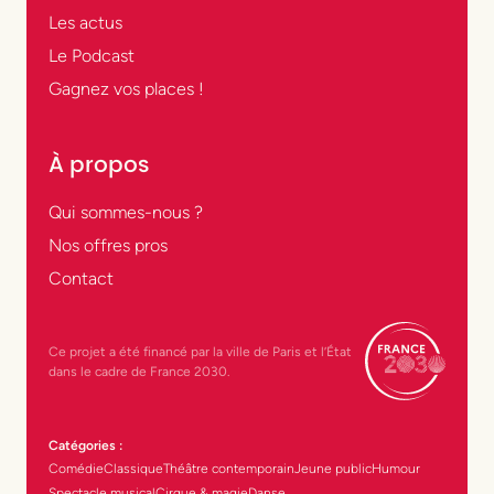
Les actus
Le Podcast
Gagnez vos places !
À propos
Qui sommes-nous ?
Nos offres pros
Contact
Ce projet a été financé par la ville de Paris et l’État
dans le cadre de France 2030.
Catégories :
Comédie
Classique
Théâtre contemporain
Jeune public
Humour
Spectacle musical
Cirque & magie
Danse