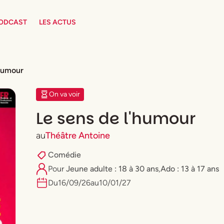
PODCAST
LES ACTUS
'humour
On va voir
Le sens de l'humour
au
Théâtre Antoine
Comédie
Pour
⁠Jeune adulte : 18 à 30 ans
,
Ado : 13 à 17 ans
Du
16
/
09
/
26
au
10
/
01
/
27