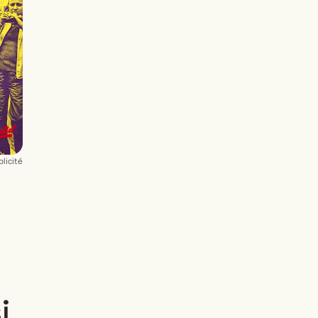
licité
i