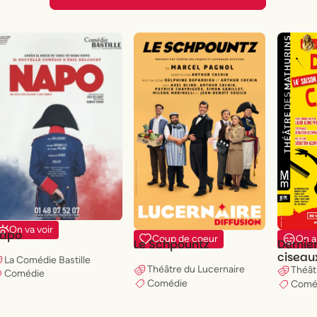
On va voir
apo
Coup de coeur
On a
Le Schpountz
Dernie
ciseau
La Comédie Bastille
Théâtre du Lucernaire
Théât
Comédie
Comédie
Comé