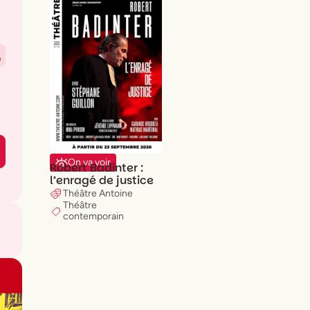
0
On va voir
Robert Badinter :
l’enragé de justice
Théâtre Antoine
Théâtre
contemporain
e
,