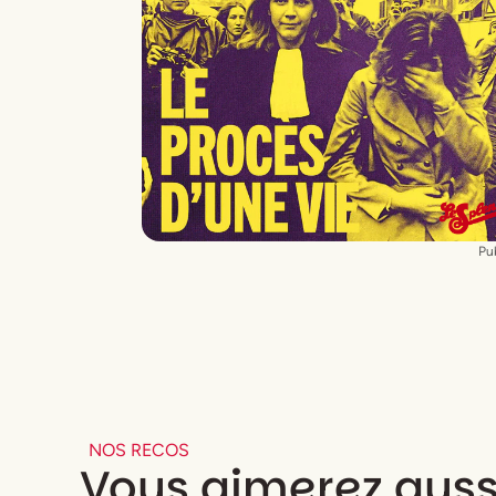
Costumes
Jean-Daniel Vuillermoz
Lumières
Denis Koransky
Assistante à la mise en scène
Laura
Mottet
Décor
Jean Haas
Pub
NOS RECOS
Vous aimerez auss