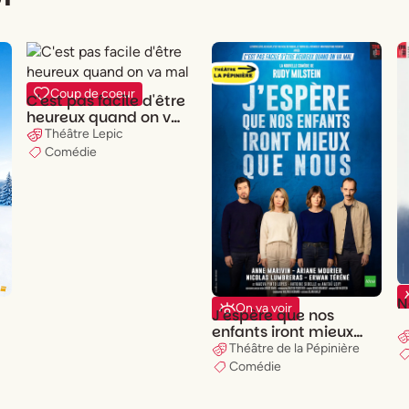
Coup de coeur
C'est pas facile d'être
heureux quand on va
mal
Théâtre Lepic
Comédie
N
On va voir
J'espère que nos
enfants iront mieux
que nous
Théâtre de la Pépinière
Comédie