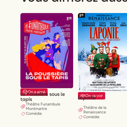
On a aimé
La Poussière sous le
On va voir
Laponie
tapis
Théâtre Funambule
Théâtre de la
Montmartre
Renaissance
Comédie
Comédie