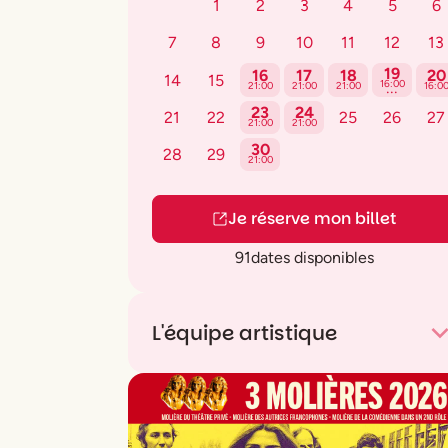
1
2
3
4
5
6
7
8
9
10
11
12
13
19
16
17
18
20
14
15
...
16:00
21:00
21:00
21:00
16:0
23
24
21
22
25
26
27
21:00
21:00
30
28
29
21:00
Je réserve mon billet
91
dates disponibles
L'équipe artistique
Distribution
Claudia Tagbo
,
Florent Peyr
Arié Elmaleh
,
Elise Diamant
Mise en scène
Fabrice Donnio
,
Sacha
Judaszko