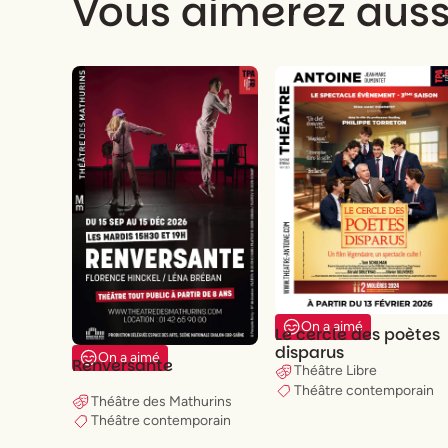
Vous aimerez auss
Musique originale
Manuel Peskine
On a aimé
Le cercle des poètes
disparus
On a aimé
Renversante
Théâtre Libre
Théâtre contemporain
Théâtre des Mathurins
Théâtre contemporain