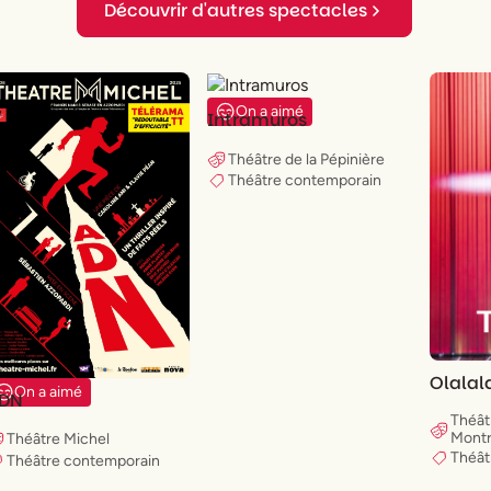
Découvrir d'autres spectacles
On a aimé
Intramuros
Théâtre de la Pépinière
Théâtre contemporain
Olalal
On a aimé
DN
Théât
Montr
Théâtre Michel
Théât
Théâtre contemporain