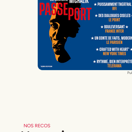
Brenière
,
Émilie Blon Metzinger
,
Vanessa
Cailhol
,
Stéphanie Caillol
,
Vincent
Deniard
,
Elsa Duchez Paverani
,
Esther
Gaumont
,
Walter Hotton
,
Léa Issert
,
Julien Jacob
,
Julia Le Faou
,
Jonas
Lebrun
,
Aymeric Lecerf
,
Yvan Lecomte
,
Charles Lelaure
,
Michaël Maino
,
César
Méric
,
Daniel Njo Lobé
,
Pauline Paolini
,
Benjamin Penamaria
,
Lison Pennec
,
Aurélia Poirier
,
François Pouron
,
Laurent
Robert
,
Michel Scotto Di Carlo
,
Kevin
Pub
Sinesi
,
Marica Soyer
,
Mélanie
Vindiminian
et
Ysmahane Yaqini
Création et mise en scène
Alexis Michali
Lumières
Anaïs Souquet
Costumes
Marion Rebmann
NOS RECOS
Son
Clément Laruelle