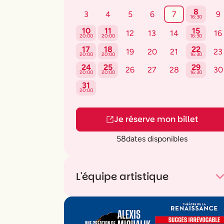
8
3
4
5
6
7
9
16:30
10
11
15
12
13
14
16
20:00
20:00
16:30
17
18
22
19
20
21
23
20:00
20:00
16:30
24
25
29
26
27
28
30
20:00
20:00
16:30
31
20:00
Je réserve mon billet
58
dates disponibles
L'équipe artistique
Avec
Benjamin Alazraki
,
Chadia Amajod
Khalida Azaom
,
Fadila Belkebla
,
Justin
Blanckaert
,
Patrick Blandin
,
Benjamin