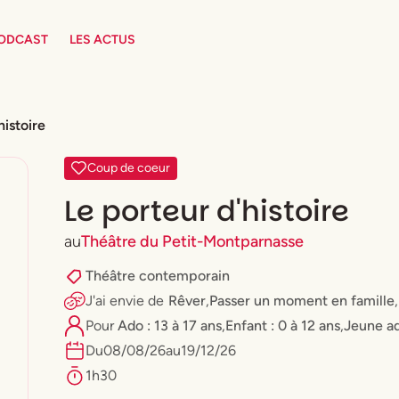
PODCAST
LES ACTUS
histoire
Coup de coeur
Le porteur d'histoire
au
Théâtre du Petit-Montparnasse
Théâtre contemporain
J'ai envie
de
Rêver
,
Passer un moment en famille
,
Pour
Ado : 13 à 17 ans
,
Enfant : 0 à 12 ans
,
⁠Jeune ad
Du
08
/
08
/
26
au
19
/
12
/
26
1h30