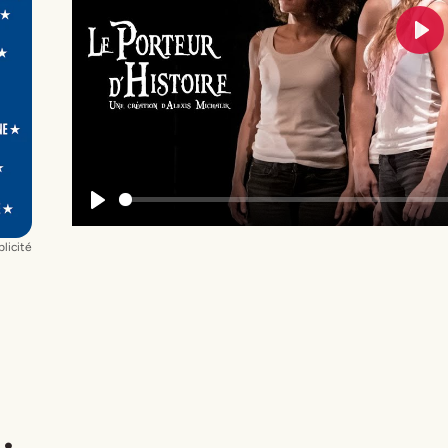
Pla
Play
licité
k