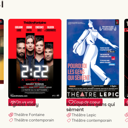
i
On va voir
Coup de coeur
A
A ghost story
Pourquoi les gens qui
sèment
Théâtre Fontaine
Théâtre Lepic
Théâtre contemporain
Théâtre contemporain