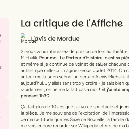
La critique de l'Affiche
e
L'avis de
Mordue
l
Si vous vous intéressez de près ou de loin au théâtr
Michalik.
Pour moi,
Le Porteur d'Histoire
, c'est sa piè
et même si je continue de voir et de saluer chacune
s
autant que celle-ci. Imaginez-vous. Juillet 2014. On 
auteur metteur en scène, un certain Alexis Michalik, il
aujourd'hui. J'y allais sans trop y croire - je sais bien 
rapidement, on ne me la fait pas à moi !
Et j'ai été e
pendant 1h30.
Ça fait plus de 10 ans que j'ai vu ce spectacle et
je m
la pièce.
Je me souviens de l'excitation, de l'impressi
.
de ma certitude que les Saxe de Bourville, la famille do
me vois encore regarder sur Wikipedia et rire de ma b