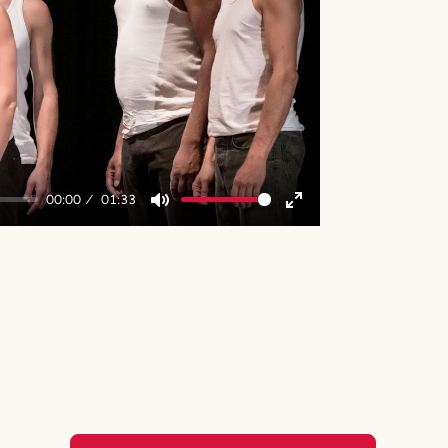
y
00:00
01:33
Mute
Enter
fullscreen