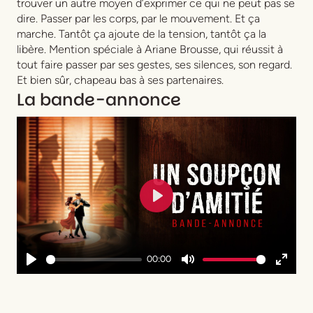
trouver un autre moyen d’exprimer ce qui ne peut pas se
dire. Passer par les corps, par le mouvement. Et ça
marche. Tantôt ça ajoute de la tension, tantôt ça la
libère. Mention spéciale à Ariane Brousse, qui réussit à
tout faire passer par ses gestes, ses silences, son regard.
Et bien sûr, chapeau bas à ses partenaires.
La bande-annonce
Play
00:00
Play
Mute
Enter
fullsc