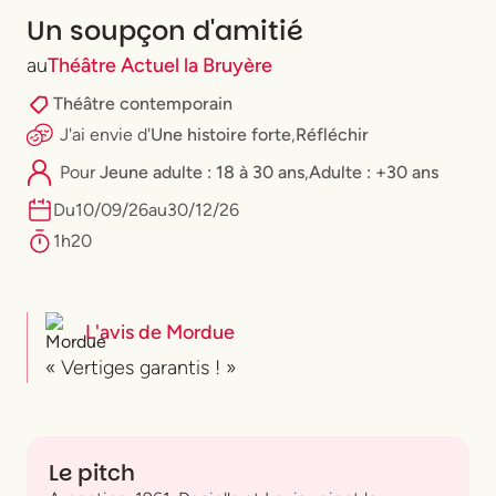
Un soupçon d'amitié
au
Théâtre Actuel la Bruyère
Théâtre contemporain
J'ai envie
d'
Une histoire forte
,
Réfléchir
Pour
⁠Jeune adulte : 18 à 30 ans
,
Adulte : +30 ans
Du
10
/
09
/
26
au
30
/
12
/
26
1h20
L'avis de
Mordue
« Vertiges garantis ! »
Le pitch