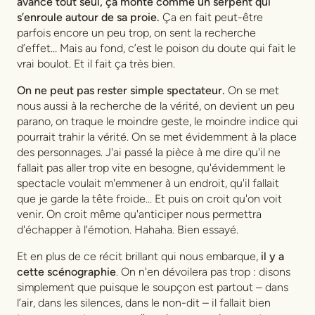
avance tout seul, ça monte comme un serpent qui
s’enroule autour de sa proie.
Ça en fait peut-être
parfois encore un peu trop, on sent la recherche
d’effet… Mais au fond, c’est le poison du doute qui fait le
vrai boulot. Et il fait ça très bien.
On ne peut pas rester simple spectateur.
On se met
nous aussi à la recherche de la vérité, on devient un peu
parano, on traque le moindre geste, le moindre indice qui
pourrait trahir la vérité. On se met évidemment à la place
des personnages. J'ai passé la pièce à me dire qu'il ne
fallait pas aller trop vite en besogne, qu'évidemment le
spectacle voulait m'emmener à un endroit, qu'il fallait
que je garde la tête froide... Et puis on croit qu'on voit
venir. On croit même qu'anticiper nous permettra
d'échapper à l'émotion. Hahaha. Bien essayé.
Et en plus de ce récit brillant qui nous embarque,
il y a
cette scénographie
. On n'en dévoilera pas trop : disons
simplement que puisque le soupçon est partout – dans
l’air, dans les silences, dans le non-dit – il fallait bien