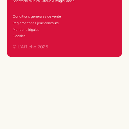
Spectacle musical
Cirque & magie
Danse
Conditions générales de vente
Réglement des jeux concours
Mentions légales
Cookies
© L'Affiche
2026