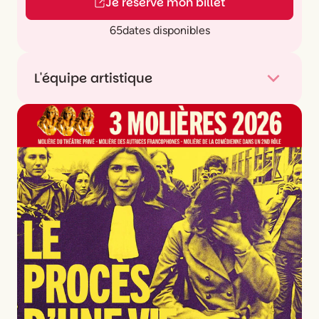
Je réserve mon billet
65
dates disponibles
L'équipe artistique
Mise en scène
Chloé Froget
Chorégraphie
Julia Bruel
Interprétation
Ariane Brousse - Simon Larvaron
- Cyril Romoli - Philipp Weissert
Collaboration artistique
Amandine Chatelain
Scénographie
Caroline Lowenbach
Musique
Christophe Charrier
Costumes
Christine Vilers
Lumière
Damien Peray