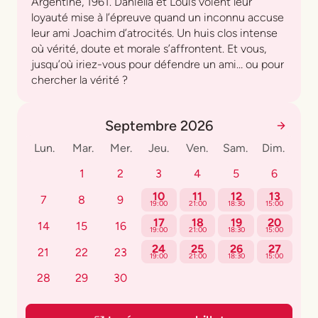
Argentine, 1961. Daniella et Louis voient leur
loyauté mise à l’épreuve quand un inconnu accuse
leur ami Joachim d’atrocités. Un huis clos intense
où vérité, doute et morale s’affrontent. Et vous,
jusqu’où iriez-vous pour défendre un ami… ou pour
chercher la vérité ?
Septembre 2026
Lun.
Mar.
Mer.
Jeu.
Ven.
Sam.
Dim.
1
2
3
4
5
6
10
11
12
13
7
8
9
19:00
21:00
18:30
15:00
17
18
19
20
14
15
16
19:00
21:00
18:30
15:00
24
25
26
27
21
22
23
19:00
21:00
18:30
15:00
28
29
30