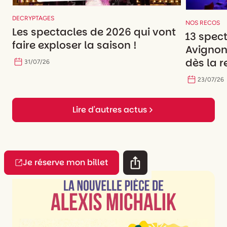
DECRYPTAGES
NOS RECOS
Les spectacles de 2026 qui vont
13 spec
faire exploser la saison !
Avignon
dès la r
31
/
07
/
26
23
/
07
/
26
Lire d'autres actus
Je réserve mon billet