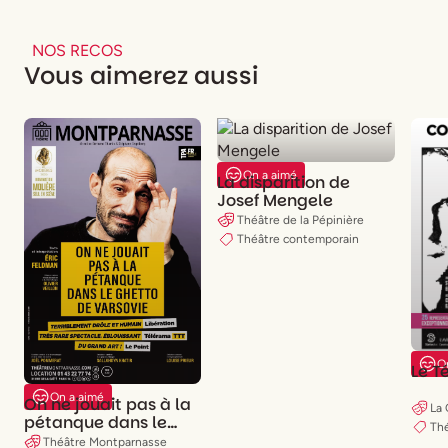
NOS RECOS
Vous aimerez aussi
On a aimé
La disparition de
Josef Mengele
Théâtre de la Pépinière
Théâtre contemporain
O
Le T
On a aimé
On ne jouait pas à la
La 
pétanque dans le
Th
ghetto de Varsovie
Théâtre Montparnasse