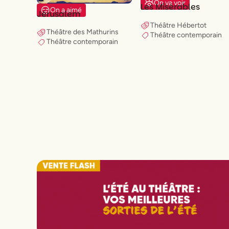
On va voir
Les Misérables
On a aimé
Jérusalem
Théâtre Hébertot
Théâtre des Mathurins
Théâtre contemporain
Théâtre contemporain