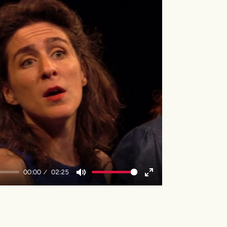
y
00:00
02:25
Mute
Enter
fullscreen