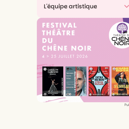
L'équipe artistique
Texte
Garance Guierre
,
Leonor Stirman
Mise en scène
Garance Guierre
Interprétation
Denis Ardant
,
Kim Aubert
,
Benjamin Candotti-Besson
,
Garance
Guierre
,
Leonor Stirman
Musique
Leonor Stirman
Création lumière
Ludovic Heime
Régie
Jonathan Hache
Pub