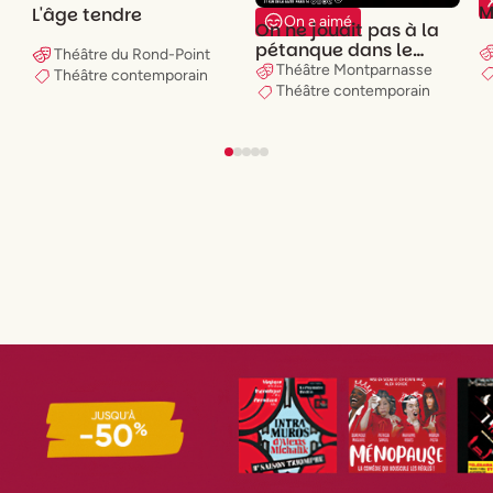
M
L'âge tendre
On a aimé
On ne jouait pas à la
pétanque dans le
Théâtre du Rond-Point
ghetto de Varsovie
Théâtre Montparnasse
Théâtre contemporain
Théâtre contemporain