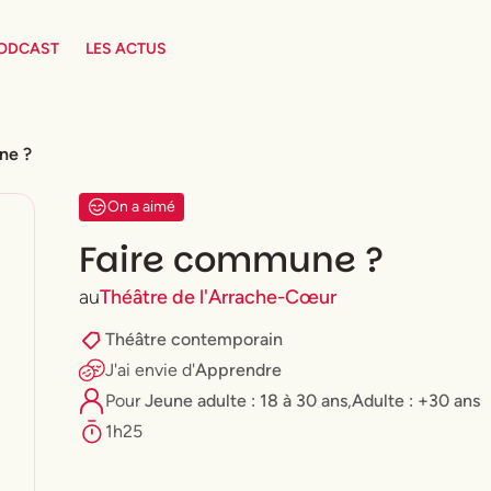
PODCAST
LES ACTUS
ne ?
On a aimé
Faire commune ?
au
Théâtre de l'Arrache-Cœur
Théâtre contemporain
J'ai envie
d'
Apprendre
Pour
⁠Jeune adulte : 18 à 30 ans
,
Adulte : +30 ans
1h25