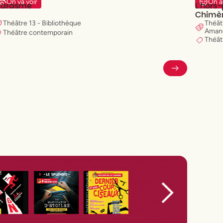
On va voir
On a
arasme
L'hors
Chimèr
Morsa
Théât
Théâtre 13 - Bibliothèque
Aman
Théâtre contemporain
Théât