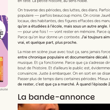
en tête. La petite histoire, au sens noble.
On traverse des périodes, des luttes, des élans. Parf
populaire — parfois beaucoup moins. On croise Jaurès
locaux, des habitantes, des figures effacées des man
qu’on a étudiées à l’école, mais sous un autre angle.
— pour une fois ! — vont rester en mémoire. Parce qu’
Parce qu’on leur donne un contexte.
J’ai toujours aim
vrai, et quelque part, plus proche.
La mise en scène joue avec tout ça, sans jamais force
entre chronique populaire et documentaire décalé.
E
musique. Et ça fonctionne. Parce que ça s'adresse di
bout de l'histoire. Et d'ailleurs le public est, évidemmen
convaincre. Juste à embarquer. On en sort en se disan
Passer plus de temps dans certaines périodes. Mieux 
de rester, c’est que ça a marché. À quand l’épisode 2
licité
La bande-annonce