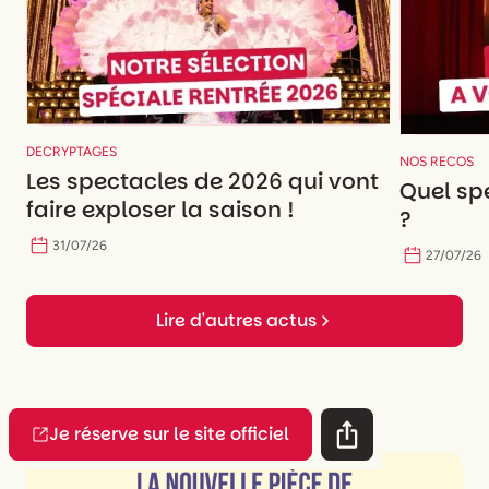
DECRYPTAGES
NOS RECOS
Les spectacles de 2026 qui vont
Quel spe
faire exploser la saison !
?
31
/
07
/
26
27
/
07
/
26
Lire d'autres actus
Je réserve sur le site officiel