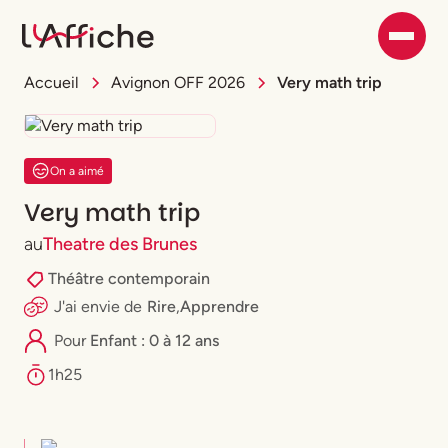
Accueil
Avignon OFF 2026
Very math trip
On a aimé
Very math trip
au
Theatre des Brunes
Théâtre contemporain
J'ai envie
de
Rire
,
Apprendre
Pour
Enfant : 0 à 12 ans
1h25