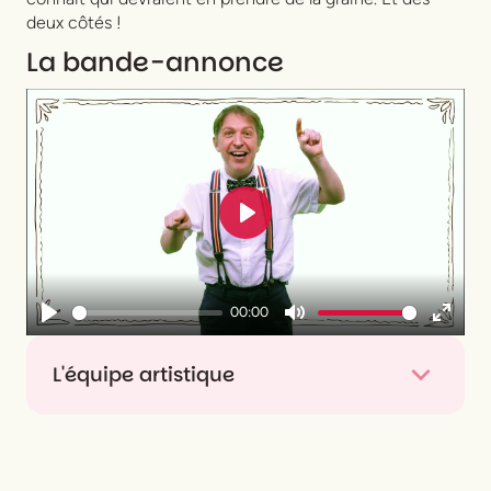
deux côtés !
La bande-annonce
Play
00:00
Play
Mute
Enter
fullsc
L'équipe artistique
De et avec
Manu Houdart
Mise en scène
Thomas Le Douarec