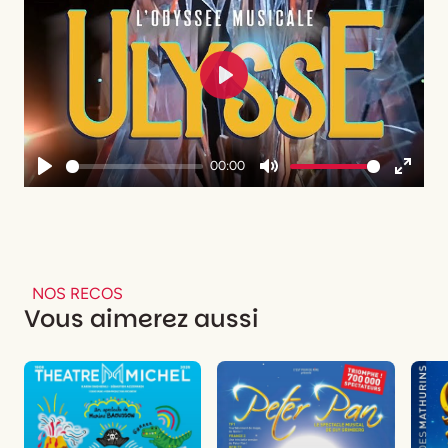
Play
00:00
Play
Mute
Enter
fullsc
NOS RECOS
Vous aimerez aussi