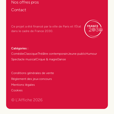
Nos offres pros
Contact
Ce projet a été financé par la ville de Paris et l’État
dans le cadre de France 2030.
Catégories :
Comédie
Classique
Théâtre contemporain
Jeune public
Humour
Spectacle musical
Cirque & magie
Danse
Conditions générales de vente
Réglement des jeux concours
Mentions légales
Cookies
© L'Affiche
2026