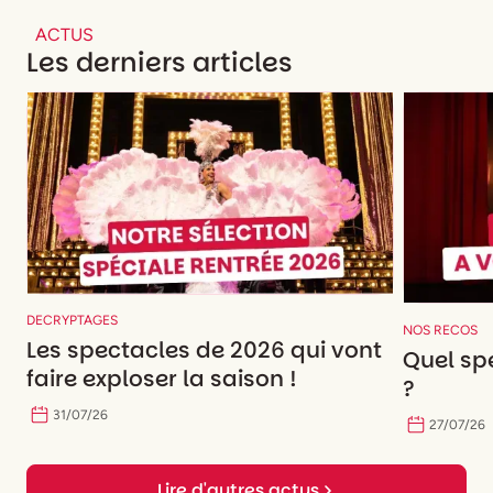
ACTUS
Les derniers articles
DECRYPTAGES
NOS RECOS
Les spectacles de 2026 qui vont
Quel spe
faire exploser la saison !
?
31
/
07
/
26
27
/
07
/
26
Lire d'autres actus