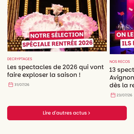
DECRYPTAGES
NOS RECOS
Les spectacles de 2026 qui vont
13 spec
faire exploser la saison !
Avignon
dès la r
31
/
07
/
26
23
/
07
/
26
Lire d'autres actus