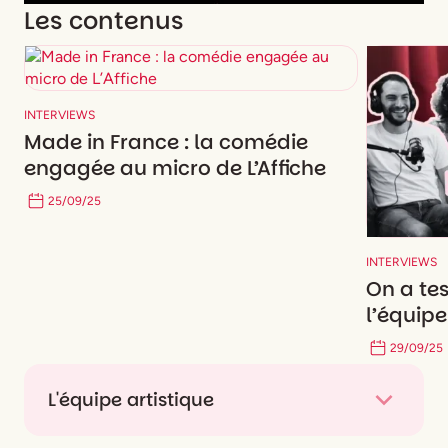
Play
Mute
Settings
Enter
Les contenus
fullsc
INTERVIEWS
Made in France : la comédie
engagée au micro de L’Affiche
25
/
09
/
25
INTERVIEWS
On a tes
l’équip
29
/
09
/
25
L'équipe artistique
Texte et mise en scène
Samuel Valensi
et
Paul-