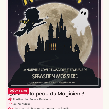
On a aimé
Qui veut la peau du Magicien ?
Théâtre des Béliers Parisiens
Jeune public
J'ai envie
de
Passer un moment en famille