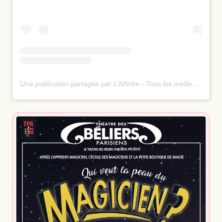
Une publication partagée par L’Affiche - Tous les meilleurs spectacles ⭐️ (@laffiche.co)