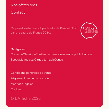
Nos offres pros
Contact
Ce projet a été financé par la ville de Paris et l’État
dans le cadre de France 2030.
Catégories :
Comédie
Classique
Théâtre contemporain
Jeune public
Humour
Spectacle musical
Cirque & magie
Danse
Conditions générales de vente
Réglement des jeux concours
Mentions légales
Cookies
© L'Affiche
2026