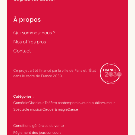
À propos
Qui sommes-nous ?
Nos offres pros
Contact
Ce projet a été financé par la ville de Paris et l’État
dans le cadre de France 2030.
Catégories :
Comédie
Classique
Théâtre contemporain
Jeune public
Humour
Spectacle musical
Cirque & magie
Danse
Conditions générales de vente
Réglement des jeux concours