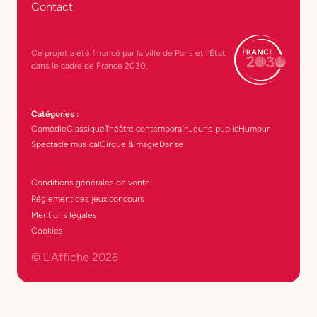
Contact
Ce projet a été financé par la ville de Paris et l’État
dans le cadre de France 2030.
Catégories :
Comédie
Classique
Théâtre contemporain
Jeune public
Humour
Spectacle musical
Cirque & magie
Danse
Conditions générales de vente
Réglement des jeux concours
Mentions légales
Cookies
© L'Affiche
2026