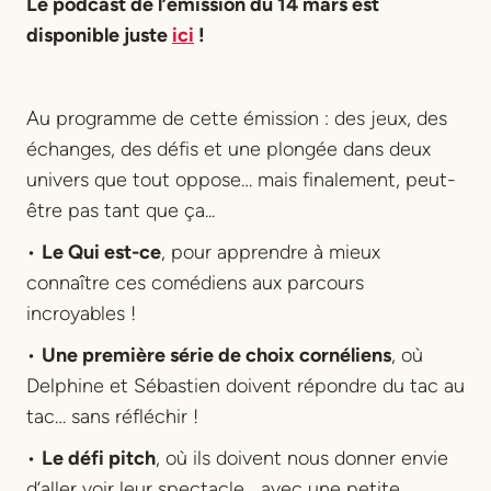
Le podcast de l’émission du 14 mars est
Title
disponible juste
ici
!
Au programme de cette émission : des jeux, des
échanges, des défis et une plongée dans deux
univers que tout oppose… mais finalement, peut-
être pas tant que ça...
•
Le Qui est-ce
, pour apprendre à mieux
connaître ces comédiens aux parcours
incroyables !
•
Une première série de choix cornéliens
, où
Delphine et Sébastien doivent répondre du tac au
tac… sans réfléchir !
•
Le défi pitch
, où ils doivent nous donner envie
d’aller voir leur spectacle… avec une petite