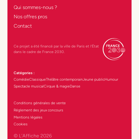
Qui sommes-nous ?
Nos offres pros
Contact
Ce projet a été financé par la ville de Paris et l’État
dans le cadre de France 2030.
Catégories :
Comédie
Classique
Théâtre contemporain
Jeune public
Humour
Spectacle musical
Cirque & magie
Danse
Conditions générales de vente
Réglement des jeux concours
Mentions légales
Cookies
© L'Affiche
2026