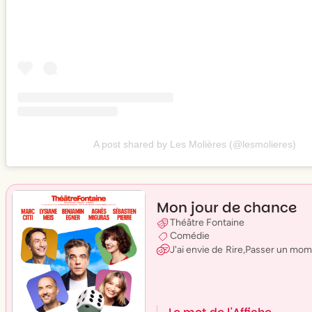
A post shared by Les Molières (@lesmolieres)
Mon jour de chance
Théâtre Fontaine
Comédie
J'ai envie
de
Rire
,
Passer un mome