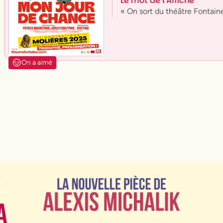
Le mot de l'Affiche
« On sort du théâtre Fontain
On a aimé