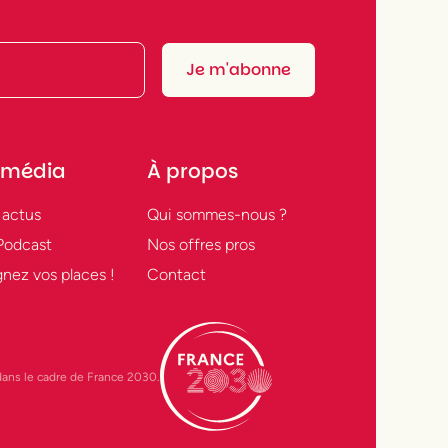
 média
À propos
 actus
Qui sommes-nous ?
Podcast
Nos offres pros
nez vos places !
Contact
t dans le cadre de France 2030.