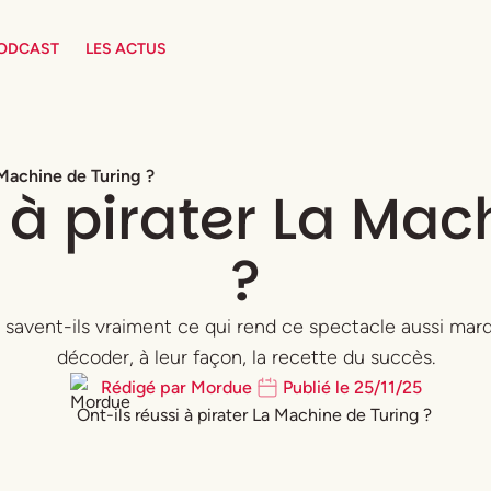
PODCAST
LES ACTUS
a Machine de Turing ?
i à pirater La Mac
?
 savent-ils vraiment ce qui rend ce spectacle aussi mar
décoder, à leur façon, la recette du succès.
Rédigé par
Mordue
Publié le
25
/
11
/
25