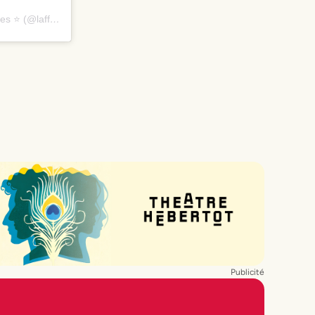
Une publication partagée par L’Affiche - Tous les meilleurs spectacles ⭐️ (@laffiche.co)
Publicité