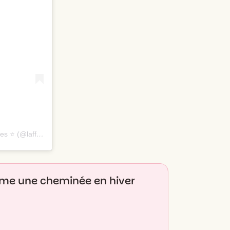
Une publication partagée par L’Affiche - Tous les meilleurs spectacles ⭐️ (@laffiche.co)
me une cheminée en hiver