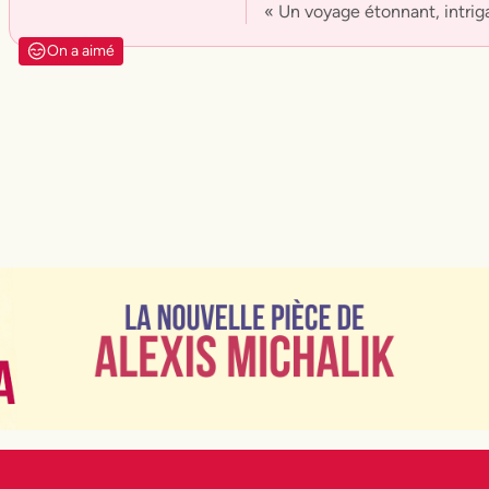
« Un voyage étonnant, intrig
On a aimé