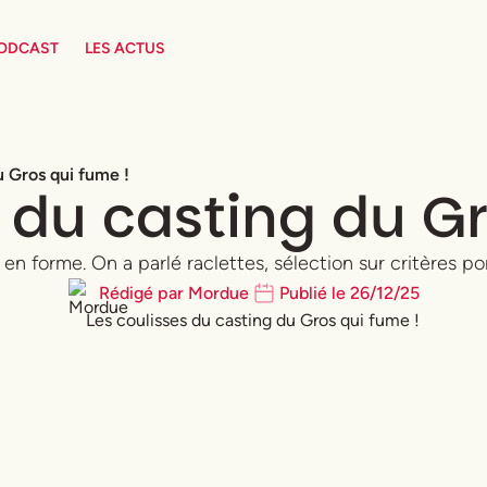
PODCAST
LES ACTUS
u Gros qui fume !
s du casting du Gr
nt en forme. On a parlé raclettes, sélection sur critères p
Rédigé par
Mordue
Publié le
26
/
12
/
25