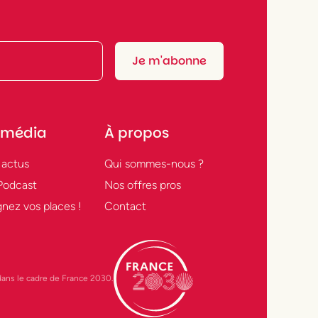
 média
À propos
 actus
Qui sommes-nous ?
Podcast
Nos offres pros
nez vos places !
Contact
t dans le cadre de France 2030.