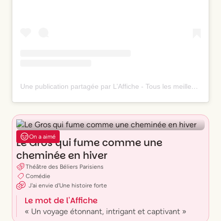
Une publication partagée par L’Affiche - Tous les meilleurs spectacles ⭐️ (@laffiche.co)
On a aimé
Le Gros qui fume comme une
cheminée en hiver
Théâtre des Béliers Parisiens
Comédie
J'ai envie
d'
Une histoire forte
Le mot de l'Affiche
« Un voyage étonnant, intrigant et captivant »