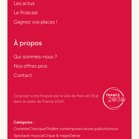
Les actus
Le Podcast
Gagnez vos places !
À propos
Qui sommes-nous ?
Nos offres pros
Contact
Ce projet a été financé par la ville de Paris et l’État
dans le cadre de France 2030.
Catégories :
Comédie
Classique
Théâtre contemporain
Jeune public
Humour
Spectacle musical
Cirque & magie
Danse